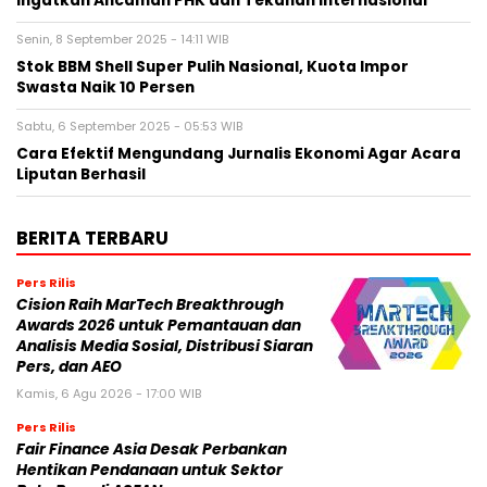
Ingatkan Ancaman PHK dan Tekanan Internasional
Senin, 8 September 2025 - 14:11 WIB
Stok BBM Shell Super Pulih Nasional, Kuota Impor
Swasta Naik 10 Persen
Sabtu, 6 September 2025 - 05:53 WIB
Cara Efektif Mengundang Jurnalis Ekonomi Agar Acara
Liputan Berhasil
BERITA TERBARU
Pers Rilis
Cision Raih MarTech Breakthrough
Awards 2026 untuk Pemantauan dan
Analisis Media Sosial, Distribusi Siaran
Pers, dan AEO
Kamis, 6 Agu 2026 - 17:00 WIB
Pers Rilis
Fair Finance Asia Desak Perbankan
Hentikan Pendanaan untuk Sektor