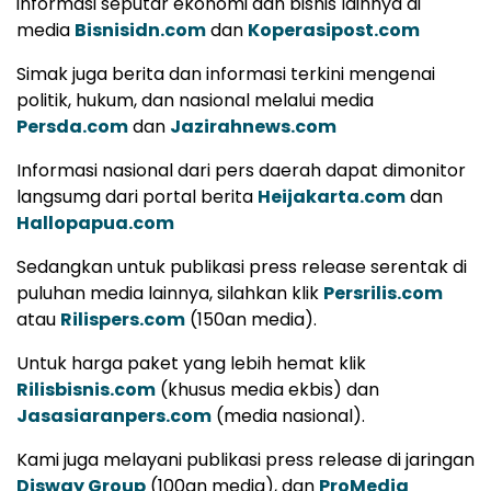
informasi seputar ekonomi dan bisnis lainnya di
media
Bisnisidn.com
dan
Koperasipost.com
Simak juga berita dan informasi terkini mengenai
politik, hukum, dan nasional melalui media
Persda.com
dan
Jazirahnews.com
Informasi nasional dari pers daerah dapat dimonitor
langsumg dari portal berita
Heijakarta.com
dan
Hallopapua.com
Sedangkan untuk publikasi press release serentak di
puluhan media lainnya, silahkan klik
Persrilis.com
atau
Rilispers.com
(150an media).
Untuk harga paket yang lebih hemat klik
Rilisbisnis.com
(khusus media ekbis) dan
Jasasiaranpers.com
(media nasional).
Kami juga melayani publikasi press release di jaringan
Disway Group
(100an media), dan
ProMedia