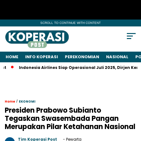
SCROLL TO CONTINUE WITH CONTENT
HOME
INFO KOPERASI
PEREKONOMIAN
NASIONAL
PO
Indonesia Airlines Siap Operasional Juli 2025, Dirjen Kemenh
/
Home
EKONOMI
Presiden Prabowo Subianto
Tegaskan Swasembada Pangan
Merupakan Pilar Ketahanan Nasional
Tim Koperasi Post
- Pewarta