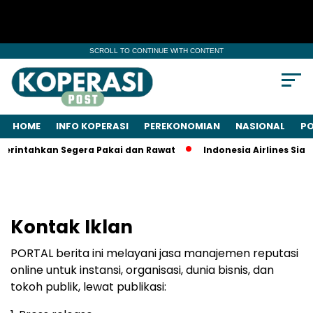
SCROLL TO CONTINUE WITH CONTENT
HOME
INFO KOPERASI
PEREKONOMIAN
NASIONAL
PO
erintahkan Segera Pakai dan Rawat
Indonesia Airlines Siap
Kontak Iklan
PORTAL berita ini melayani jasa manajemen reputasi
online untuk instansi, organisasi, dunia bisnis, dan
tokoh publik, lewat publikasi: