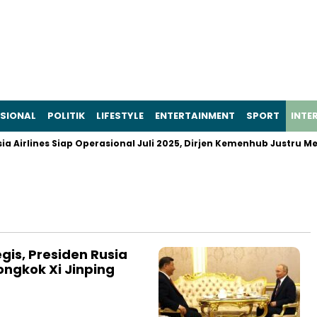
SIONAL
POLITIK
LIFESTYLE
ENTERTAINMENT
SPORT
INTE
irlines Siap Operasional Juli 2025, Dirjen Kemenhub Justru Meny
egis, Presiden Rusia
ongkok Xi Jinping