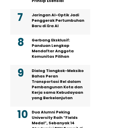
Prinsip Esensial
Jaringan AI-Optik Jadi
Penggerak Pertumbuhan
Baru di Era AI
Gerbang Eksklusif:
Panduan Lengkap
Mendaftar Anggota
Komunitas Pilihan
Dialog Tiongkok-Meksiko
Bahas Peran
Transportasi Rel dalam
Pembangunan Kota dan
Kerja sama Kebudayaan
yang Berkelanjutan
Dua Alumni Peking
University Raih “Fields
Medal”, Sebanyak 14