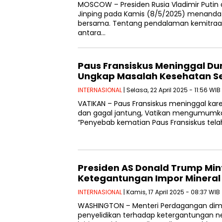
MOSCOW – Presiden Rusia Vladimir Putin 
Jinping pada Kamis (8/5/2025) menanda
bersama. Tentang pendalaman kemitraan 
antara…
Paus Fransiskus Meninggal Dun
Ungkap Masalah Kesehatan S
INTERNASIONAL
| Selasa, 22 April 2025 - 11:56 WIB
VATIKAN – Paus Fransiskus meninggal kare
dan gagal jantung, Vatikan mengumumka
“Penyebab kematian Paus Fransiskus telah 
Presiden AS Donald Trump Mi
Ketegantungan Impor Mineral K
INTERNASIONAL
| Kamis, 17 April 2025 - 08:37 WIB
WASHINGTON – Menteri Perdagangan dim
penyelidikan terhadap ketergantungan ne