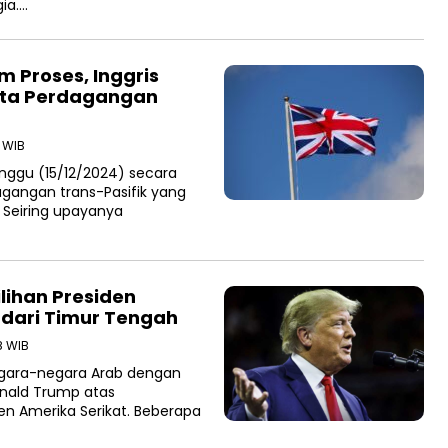
ia….
m Proses, Inggris
kta Perdagangan
0 WIB
nggu (15/12/2024) secara
gangan trans-Pasifik yang
 Seiring upayanya
lihan Presiden
i dari Timur Tengah
8 WIB
gara-negara Arab dengan
nald Trump atas
n Amerika Serikat. Beberapa