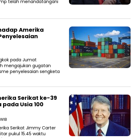
Trump telah menandatangani
rhadap Amerika
 Penyelesaian
ngkok pada Jumat
ah mengajukan gugatan
isme penyelesaian sengketa
merika Serikat ke-39
 pada Usia 100
 WIB
ika Serikat Jimmy Carter
tar pukul 15.45 waktu