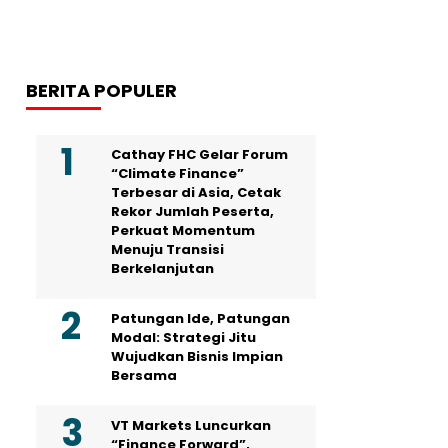
BERITA POPULER
Cathay FHC Gelar Forum
“Climate Finance”
Terbesar di Asia, Cetak
Rekor Jumlah Peserta,
Perkuat Momentum
Menuju Transisi
Berkelanjutan
Patungan Ide, Patungan
Modal: Strategi Jitu
Wujudkan Bisnis Impian
Bersama
VT Markets Luncurkan
“Finance Forward”,