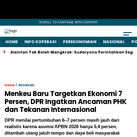
SCROLL TO CONTINUE WITH CONTENT
HOME
INFO KOPERASI
PEREKONOMIAN
NASIONAL
PO
Alsintan Tak Boleh Mangkrak: Sudaryono Perintahkan Seger
/
Home
EKONOMI
Menkeu Baru Targetkan Ekonomi 7
Persen, DPR Ingatkan Ancaman PHK
dan Tekanan Internasional
DPR menilai pertumbuhan 6–7 persen masih jauh dari
realistis karena asumsi APBN 2026 hanya 5,4 persen,
ditambah utang jatuh tempo dan daya beli masyarakat