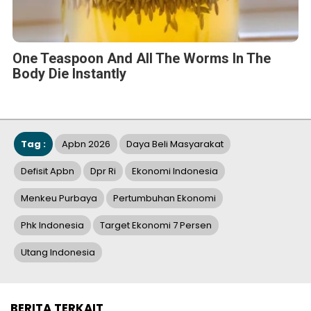
One Teaspoon And All The Worms In The
Body Die Instantly
Tag :
Apbn 2026
Daya Beli Masyarakat
Defisit Apbn
Dpr Ri
Ekonomi Indonesia
Menkeu Purbaya
Pertumbuhan Ekonomi
Phk Indonesia
Target Ekonomi 7 Persen
Utang Indonesia
BERITA TERKAIT