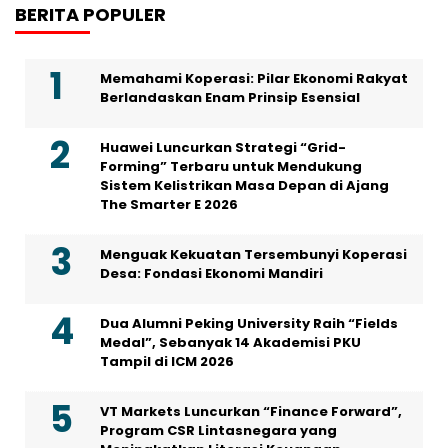
BERITA POPULER
Memahami Koperasi: Pilar Ekonomi Rakyat
Berlandaskan Enam Prinsip Esensial
Huawei Luncurkan Strategi “Grid-
Forming” Terbaru untuk Mendukung
Sistem Kelistrikan Masa Depan di Ajang
The Smarter E 2026
Menguak Kekuatan Tersembunyi Koperasi
Desa: Fondasi Ekonomi Mandiri
Dua Alumni Peking University Raih “Fields
Medal”, Sebanyak 14 Akademisi PKU
Tampil di ICM 2026
VT Markets Luncurkan “Finance Forward”,
Program CSR Lintasnegara yang