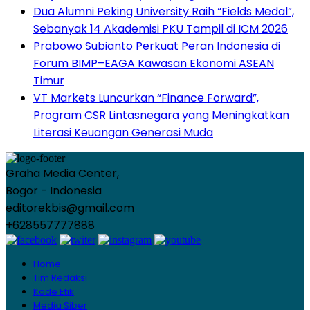
Dua Alumni Peking University Raih “Fields Medal”,
Sebanyak 14 Akademisi PKU Tampil di ICM 2026
Prabowo Subianto Perkuat Peran Indonesia di
Forum BIMP–EAGA Kawasan Ekonomi ASEAN
Timur
VT Markets Luncurkan “Finance Forward”,
Program CSR Lintasnegara yang Meningkatkan
Literasi Keuangan Generasi Muda
Graha Media Center,
Bogor - Indonesia
editorekbis@gmail.com
+628557777888
Home
Tim Redaksi
Kode Etik
Media Siber