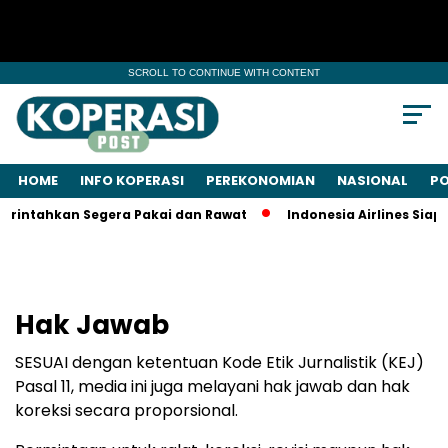
SCROLL TO CONTINUE WITH CONTENT
HOME
INFO KOPERASI
PEREKONOMIAN
NASIONAL
PO
rintahkan Segera Pakai dan Rawat
Indonesia Airlines Siap 
Hak Jawab
SESUAI dengan ketentuan Kode Etik Jurnalistik (KEJ)
Pasal 11, media ini juga melayani hak jawab dan hak
koreksi secara proporsional.