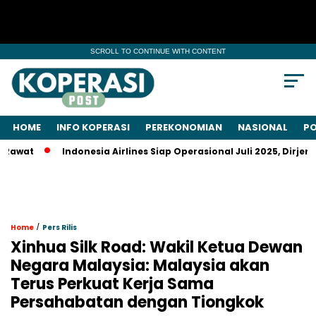
SCROLL TO CONTINUE WITH CONTENT
HOME
INFO KOPERASI
PEREKONOMIAN
NASIONAL
PO
t
Indonesia Airlines Siap Operasional Juli 2025, Dirjen Ke
/
Home
Pers Rilis
Xinhua Silk Road: Wakil Ketua Dewan
Negara Malaysia: Malaysia akan
Terus Perkuat Kerja Sama
Persahabatan dengan Tiongkok