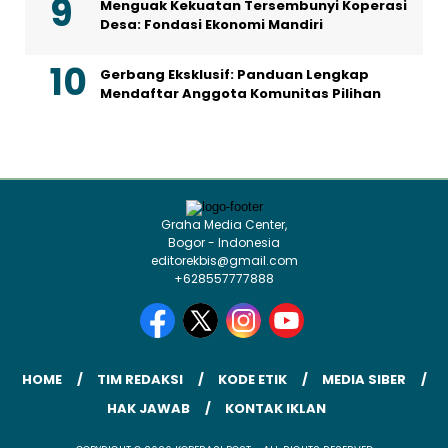
Menguak Kekuatan Tersembunyi Koperasi
Desa: Fondasi Ekonomi Mandiri
Gerbang Eksklusif: Panduan Lengkap
Mendaftar Anggota Komunitas Pilihan
Graha Media Center,
Bogor - Indonesia
editorekbis@gmail.com
+628557777888
HOME
TIM REDAKSI
KODE ETIK
MEDIA SIBER
HAK JAWAB
KONTAK IKLAN