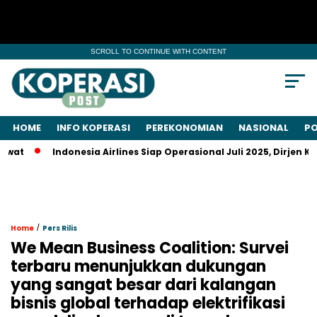
SCROLL TO CONTINUE WITH CONTENT
HOME
INFO KOPERASI
PEREKONOMIAN
NASIONAL
PO
Indonesia Airlines Siap Operasional Juli 2025, Dirjen Kemen
/
Home
Pers Rilis
We Mean Business Coalition: Survei
terbaru menunjukkan dukungan
yang sangat besar dari kalangan
bisnis global terhadap elektrifikasi