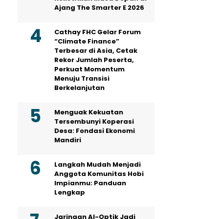
Ajang The Smarter E 2026
Cathay FHC Gelar Forum
“Climate Finance”
Terbesar di Asia, Cetak
Rekor Jumlah Peserta,
Perkuat Momentum
Menuju Transisi
Berkelanjutan
Menguak Kekuatan
Tersembunyi Koperasi
Desa: Fondasi Ekonomi
Mandiri
Langkah Mudah Menjadi
Anggota Komunitas Hobi
Impianmu: Panduan
Lengkap
Jaringan AI-Optik Jadi