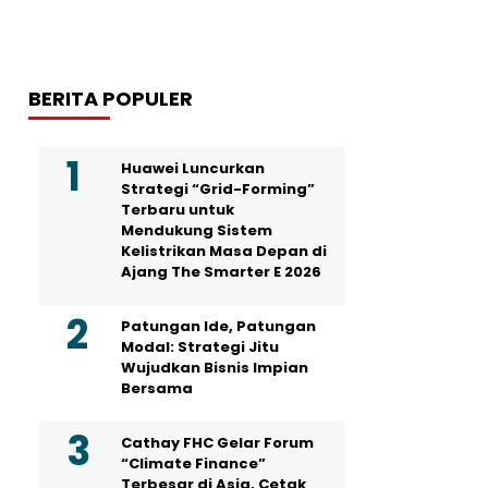
BERITA POPULER
Huawei Luncurkan
Strategi “Grid-Forming”
Terbaru untuk
Mendukung Sistem
Kelistrikan Masa Depan di
Ajang The Smarter E 2026
Patungan Ide, Patungan
Modal: Strategi Jitu
Wujudkan Bisnis Impian
Bersama
Cathay FHC Gelar Forum
“Climate Finance”
Terbesar di Asia, Cetak