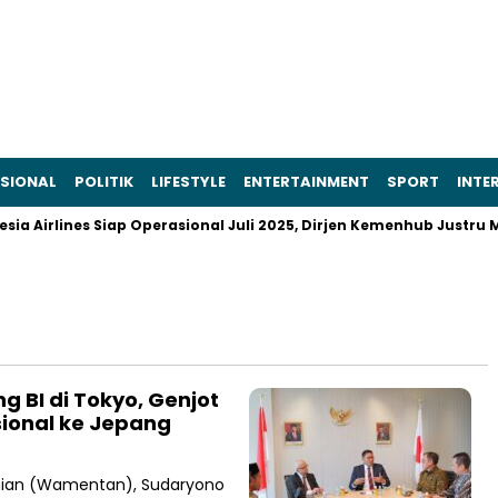
SIONAL
POLITIK
LIFESTYLE
ENTERTAINMENT
SPORT
INTE
 Airlines Siap Operasional Juli 2025, Dirjen Kemenhub Justru Me
BI di Tokyo, Genjot
sional ke Jepang
nian (Wamentan), Sudaryono