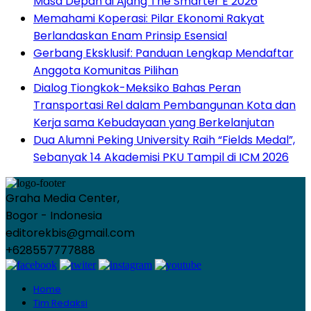
Masa Depan di Ajang The Smarter E 2026
Memahami Koperasi: Pilar Ekonomi Rakyat
Berlandaskan Enam Prinsip Esensial
Gerbang Eksklusif: Panduan Lengkap Mendaftar
Anggota Komunitas Pilihan
Dialog Tiongkok-Meksiko Bahas Peran
Transportasi Rel dalam Pembangunan Kota dan
Kerja sama Kebudayaan yang Berkelanjutan
Dua Alumni Peking University Raih “Fields Medal”,
Sebanyak 14 Akademisi PKU Tampil di ICM 2026
Graha Media Center,
Bogor - Indonesia
editorekbis@gmail.com
+628557777888
Home
Tim Redaksi