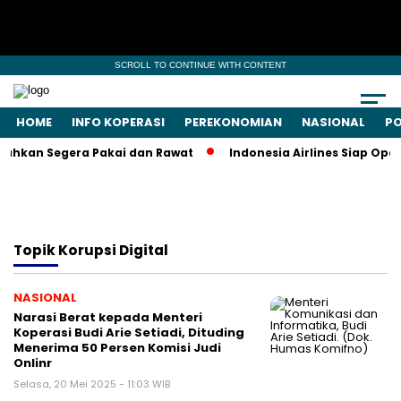
SCROLL TO CONTINUE WITH CONTENT
HOME
INFO KOPERASI
PEREKONOMIAN
NASIONAL
PO
ahkan Segera Pakai dan Rawat
Indonesia Airlines Siap Oper
Topik
Korupsi Digital
NASIONAL
Narasi Berat kepada Menteri
Koperasi Budi Arie Setiadi, Dituding
Menerima 50 Persen Komisi Judi
Onlinr
Selasa, 20 Mei 2025 - 11:03 WIB