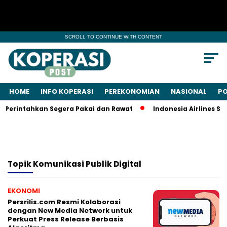
SCROLL TO CONTINUE WITH CONTENT
HOME
INFO KOPERASI
PEREKONOMIAN
NASIONAL
PO
 Perintahkan Segera Pakai dan Rawat
Indonesia Airlines Si
Topik
Komunikasi Publik Digital
EKONOMI
Persrilis.com Resmi Kolaborasi
dengan New Media Network untuk
Perkuat Press Release Berbasis