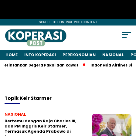
SCROLL TO CONTINUE WITH CONTENT
HOME
INFO KOPERASI
PEREKONOMIAN
NASIONAL
PO
Perintahkan Segera Pakai dan Rawat
Indonesia Airlines Sia
Topik
Keir Starmer
NASIONAL
Bertemu dengan Raja Charles III,
dan PM Inggris Keir Starmer,
Termasuk Agenda Prabowo di