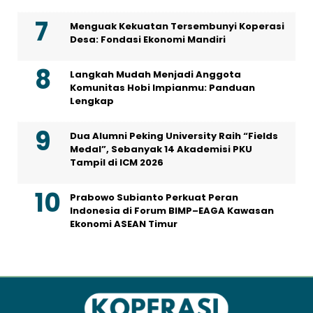
Menguak Kekuatan Tersembunyi Koperasi
Desa: Fondasi Ekonomi Mandiri
Langkah Mudah Menjadi Anggota
Komunitas Hobi Impianmu: Panduan
Lengkap
Dua Alumni Peking University Raih “Fields
Medal”, Sebanyak 14 Akademisi PKU
Tampil di ICM 2026
Prabowo Subianto Perkuat Peran
Indonesia di Forum BIMP–EAGA Kawasan
Ekonomi ASEAN Timur