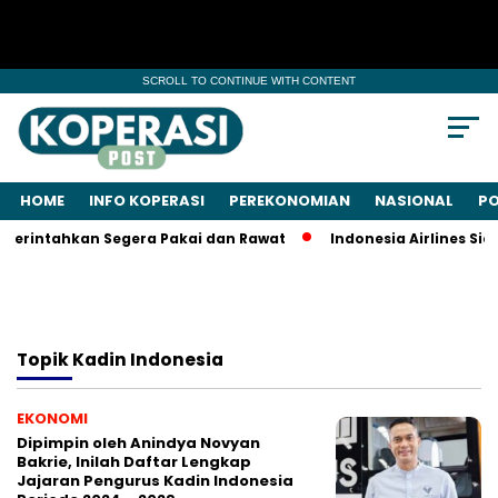
SCROLL TO CONTINUE WITH CONTENT
HOME
INFO KOPERASI
PEREKONOMIAN
NASIONAL
PO
Perintahkan Segera Pakai dan Rawat
Indonesia Airlines Sia
Topik
Kadin Indonesia
EKONOMI
Dipimpin oleh Anindya Novyan
Bakrie, Inilah Daftar Lengkap
Jajaran Pengurus Kadin Indonesia