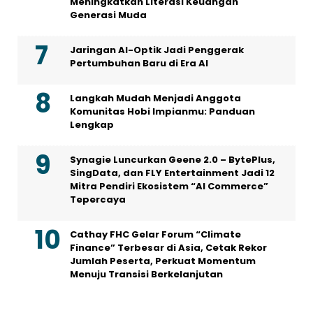
Meningkatkan Literasi Keuangan
Generasi Muda
Jaringan AI-Optik Jadi Penggerak
Pertumbuhan Baru di Era AI
Langkah Mudah Menjadi Anggota
Komunitas Hobi Impianmu: Panduan
Lengkap
Synagie Luncurkan Geene 2.0 – BytePlus,
SingData, dan FLY Entertainment Jadi 12
Mitra Pendiri Ekosistem “AI Commerce”
Tepercaya
Cathay FHC Gelar Forum “Climate
Finance” Terbesar di Asia, Cetak Rekor
Jumlah Peserta, Perkuat Momentum
Menuju Transisi Berkelanjutan