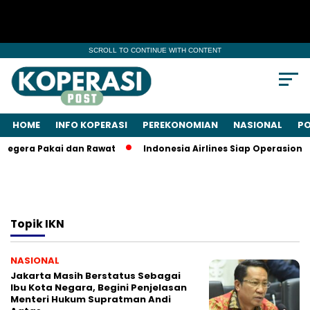
SCROLL TO CONTINUE WITH CONTENT
HOME
INFO KOPERASI
PEREKONOMIAN
NASIONAL
PO
Segera Pakai dan Rawat
Indonesia Airlines Siap Operasional
Topik
IKN
NASIONAL
Jakarta Masih Berstatus Sebagai
Ibu Kota Negara, Begini Penjelasan
Menteri Hukum Supratman Andi