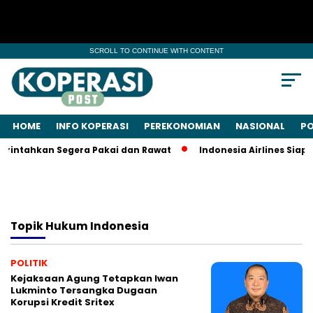
SCROLL TO CONTINUE WITH CONTENT
HOME
INFO KOPERASI
PEREKONOMIAN
NASIONAL
PO
rintahkan Segera Pakai dan Rawat
Indonesia Airlines Siap 
Topik
Hukum Indonesia
POLITIK
Kejaksaan Agung Tetapkan Iwan
Lukminto Tersangka Dugaan
Korupsi Kredit Sritex