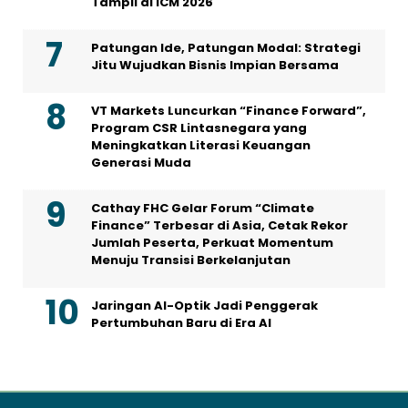
Tampil di ICM 2026
Patungan Ide, Patungan Modal: Strategi
Jitu Wujudkan Bisnis Impian Bersama
VT Markets Luncurkan “Finance Forward”,
Program CSR Lintasnegara yang
Meningkatkan Literasi Keuangan
Generasi Muda
Cathay FHC Gelar Forum “Climate
Finance” Terbesar di Asia, Cetak Rekor
Jumlah Peserta, Perkuat Momentum
Menuju Transisi Berkelanjutan
Jaringan AI-Optik Jadi Penggerak
Pertumbuhan Baru di Era AI