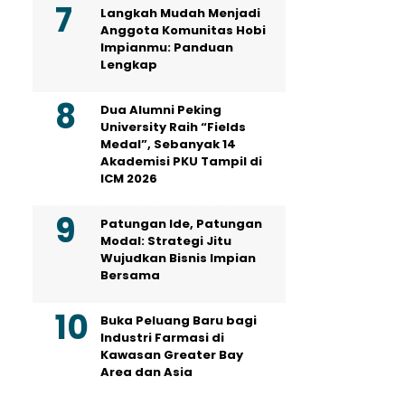
Langkah Mudah Menjadi
Anggota Komunitas Hobi
Impianmu: Panduan
Lengkap
Dua Alumni Peking
University Raih “Fields
Medal”, Sebanyak 14
Akademisi PKU Tampil di
ICM 2026
Patungan Ide, Patungan
Modal: Strategi Jitu
Wujudkan Bisnis Impian
Bersama
Buka Peluang Baru bagi
Industri Farmasi di
Kawasan Greater Bay
Area dan Asia