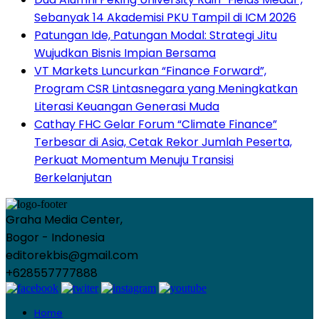
Sebanyak 14 Akademisi PKU Tampil di ICM 2026
Patungan Ide, Patungan Modal: Strategi Jitu
Wujudkan Bisnis Impian Bersama
VT Markets Luncurkan “Finance Forward”,
Program CSR Lintasnegara yang Meningkatkan
Literasi Keuangan Generasi Muda
Cathay FHC Gelar Forum “Climate Finance”
Terbesar di Asia, Cetak Rekor Jumlah Peserta,
Perkuat Momentum Menuju Transisi
Berkelanjutan
Graha Media Center,
Bogor - Indonesia
editorekbis@gmail.com
+628557777888
Home