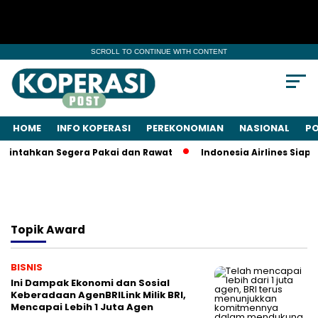
SCROLL TO CONTINUE WITH CONTENT
HOME
INFO KOPERASI
PEREKONOMIAN
NASIONAL
PO
rintahkan Segera Pakai dan Rawat
Indonesia Airlines Siap 
Topik
Award
BISNIS
Ini Dampak Ekonomi dan Sosial
Keberadaan AgenBRILink Milik BRI,
Mencapai Lebih 1 Juta Agen