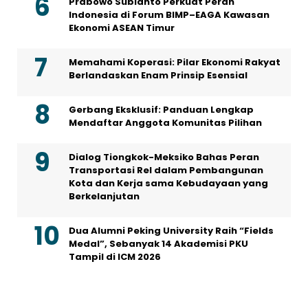
Prabowo Subianto Perkuat Peran
Indonesia di Forum BIMP–EAGA Kawasan
Ekonomi ASEAN Timur
Memahami Koperasi: Pilar Ekonomi Rakyat
Berlandaskan Enam Prinsip Esensial
Gerbang Eksklusif: Panduan Lengkap
Mendaftar Anggota Komunitas Pilihan
Dialog Tiongkok-Meksiko Bahas Peran
Transportasi Rel dalam Pembangunan
Kota dan Kerja sama Kebudayaan yang
Berkelanjutan
Dua Alumni Peking University Raih “Fields
Medal”, Sebanyak 14 Akademisi PKU
Tampil di ICM 2026