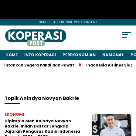
SCROLL TO CONTINUE WITH CONTENT
HOME
INFO KOPERASI
PEREKONOMIAN
NASIONAL
PO
rintahkan Segera Pakai dan Rawat
Indonesia Airlines Siap 
Topik
Anindya Novyan Bakrie
EKONOMI
Dipimpin oleh Anindya Novyan
Bakrie, Inilah Daftar Lengkap
Jajaran Pengurus Kadin Indonesia