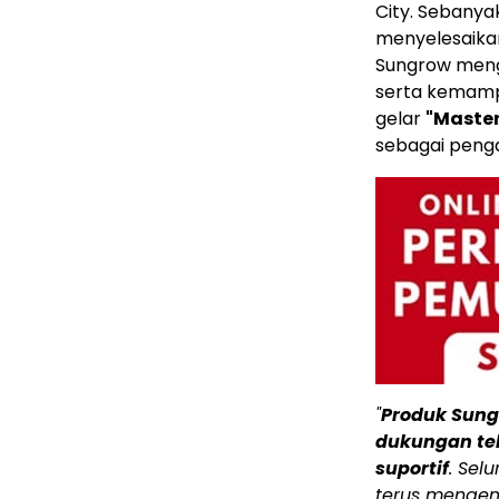
City. Sebanyak
menyelesaikan
Sungrow mengu
serta kemampu
gelar
"Master
sebagai penga
"
Produk Sung
dukungan tek
suportif
. Sel
terus mengem