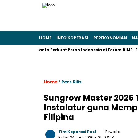
HOME
INFO KOPERASI
PEREKONOMIAN
NA
bowo Subianto Perkuat Peran Indonesia di Forum BIMP–EAGA Ka
Home
Pers Rilis
/
Sungrow Master 2026 
Instalatur guna Mempe
Filipina
Tim Koperasi Post
- Pewarta
Rabu, 24 Juni 2026
- 01:19 WIB