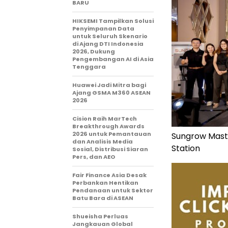
BARU
HIKSEMI Tampilkan Solusi
Penyimpanan Data
untuk Seluruh Skenario
di Ajang DTI Indonesia
2026, Dukung
Pengembangan AI di Asia
Tenggara
Huawei Jadi Mitra bagi
Ajang GSMA M360 ASEAN
2026
Cision Raih MarTech
Breakthrough Awards
2026 untuk Pemantauan
Sungrow Master
dan Analisis Media
Station
Sosial, Distribusi Siaran
Pers, dan AEO
Fair Finance Asia Desak
Perbankan Hentikan
Pendanaan untuk Sektor
Batu Bara di ASEAN
Shueisha Perluas
Jangkauan Global