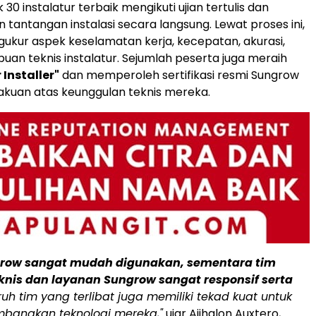
 30 instalatur terbaik mengikuti ujian tertulis dan
 tantangan instalasi secara langsung. Lewat proses ini,
kur aspek keselamatan kerja, kecepatan, akurasi,
an teknis instalatur. Sejumlah peserta juga meraih
 Installer"
dan memperoleh sertifikasi resmi Sungrow
kuan atas keunggulan teknis mereka.
row sangat mudah digunakan, sementara tim
nis dan layanan Sungrow sangat responsif serta
uruh tim yang terlibat juga memiliki tekad kuat untuk
bangkan teknologi mereka,"
ujar Aijhalon Auxtero,