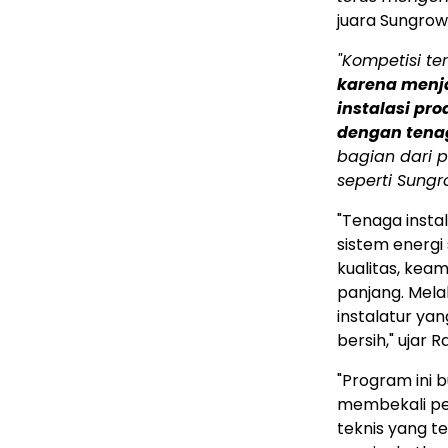
juara Sungrow 
"Kompetisi te
karena men
instalasi pr
dengan tenaga
bagian dari 
seperti Sungr
"Tenaga instal
sistem energi
kualitas, kea
panjang. Mel
instalatur ya
bersih," ujar
"Program ini 
membekali pe
teknis yang te