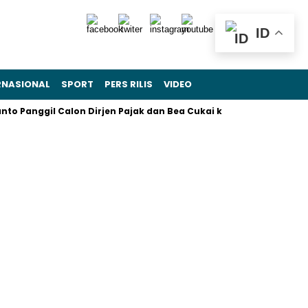
ID
RNASIONAL
SPORT
PERS RILIS
VIDEO
gil Calon Dirjen Pajak dan Bea Cukai ke Istana
Presiden Pr