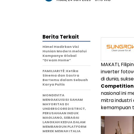
Berita Terkait
Himel Hadirkan Visi
Hunian Modern melalui
Kampanye Global
“Dream Home”
MAKATI, Filipi
inverter foto
FAMILIARITÉ: Ketika
Sinema dan Sastra
di dunia, suk
Bertemu dalam Sebuah
Karya Puitis
Competition 
nasional ini m
MONDEVITA
mitra industri
MENGAKUISISI SAHAM
MAYORITAS DI
kemampuan tekn
UNDERSCORE DISTRICT,
PERUSAHAAN INDUK
MAGLIANO, SEBAGAI
LANGKAH KEDUA DALAM
MEMBANGUN PLATFORM
MEREK MEWAH ITALIA