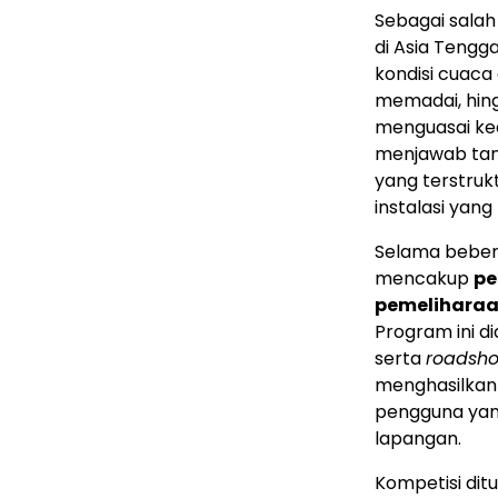
Sebagai salah
di Asia Tengga
kondisi cuaca 
memadai, hing
menguasai kea
menjawab tan
yang terstruk
instalasi yang
Selama bebera
mencakup
pe
pemeliharaa
Program ini d
serta
roadsh
menghasilkan 
pengguna yang
lapangan.
Kompetisi dit