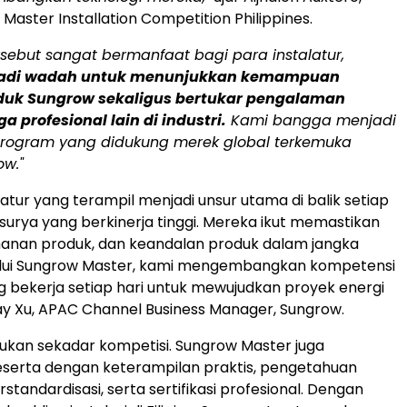
Master Installation Competition Philippines.
rsebut sangat bermanfaat bagi para instalatur,
jadi wadah untuk menunjukkan kemampuan
oduk Sungrow sekaligus bertukar pengalaman
 profesional lain di industri.
Kami bangga menjadi
program yang didukung merek global terkemuka
ow."
atur yang terampil menjadi unsur utama di balik setiap
 surya yang berkinerja tinggi. Mereka ikut memastikan
manan produk, dan keandalan produk dalam jangka
alui Sungrow Master, kami mengembangkan kompetensi
ng bekerja setiap hari untuk mewujudkan proyek energi
 Ray Xu, APAC Channel Business Manager, Sungrow.
bukan sekadar kompetisi. Sungrow Master juga
serta dengan keterampilan praktis, pengetahuan
rstandardisasi, serta sertifikasi profesional. Dengan