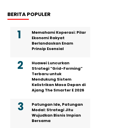
BERITA POPULER
Memahami Koperasi: Pilar
Ekonomi Rakyat
Berlandaskan Enam
Prinsip Esensial
Huawei Luncurkan
Strategi “Grid-Forming”
Terbaru untuk
Mendukung Sistem
Kelistrikan Masa Depan di
Ajang The Smarter E 2026
Patungan Ide, Patungan
Modal: Strategi Jitu
Wujudkan Bisnis Impian
Bersama