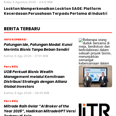
Rabu, 5 Agustus 2026 - 04:12 WIB
Lockton Memperkenalkan Lockton SAGE: Platform
Kecerdasan Perusahaan Terpadu Pertama di Industri
BERITA TERBARU
INFO KOPERASI
Patungan Ide, Patungan Modal: Kunci
Merintis Bisnis Tanpa Beban Sendiri
Kamis, 6 Agu 2026 - 07:01 WIB
Pers Rilis
UOB Perkuat Bisnis Wealth
Management melalui Kemitraan
Distribusi Strategis dengan Allianz
Global Investors
Kamis, 6 Agu 2026 - 06:39 WIB
Pers Rilis
Mitrade Raih Gelar “AI Broker of the
Year 2026”, Hadirkan MitradeGPT Versi