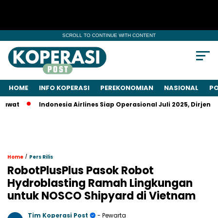
SCROLL TO CONTINUE WITH CONTENT
HOME
INFO KOPERASI
PEREKONOMIAN
NASIONAL
PO
Indonesia Airlines Siap Operasional Juli 2025, Dirjen Kemen
/
Home
Pers Rilis
RobotPlusPlus Pasok Robot
Hydroblasting Ramah Lingkungan
untuk NOSCO Shipyard di Vietnam
Tim Koperasi Post
- Pewarta