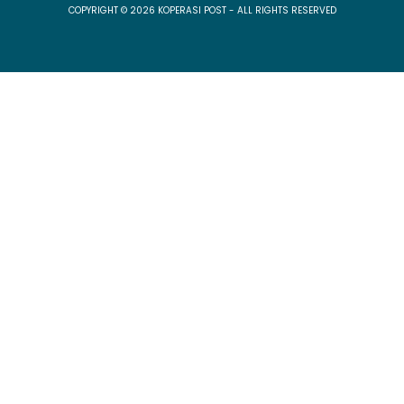
COPYRIGHT © 2026 KOPERASI POST - ALL RIGHTS RESERVED