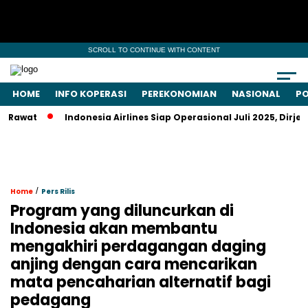
SCROLL TO CONTINUE WITH CONTENT
HOME
INFO KOPERASI
PEREKONOMIAN
NASIONAL
PO
Indonesia Airlines Siap Operasional Juli 2025, Dirjen Kem
/
Home
Pers Rilis
Program yang diluncurkan di
Indonesia akan membantu
mengakhiri perdagangan daging
anjing dengan cara mencarikan
mata pencaharian alternatif bagi
pedagang