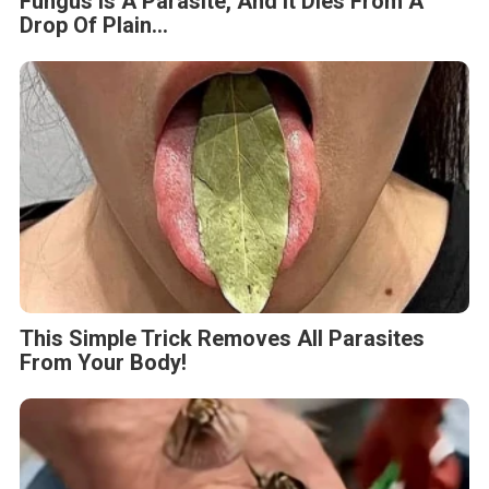
Fungus Is A Parasite, And It Dies From A
Drop Of Plain...
This Simple Trick Removes All Parasites
From Your Body!