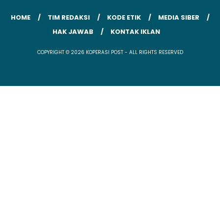
HOME
TIM REDAKSI
KODE ETIK
MEDIA SIBER
HAK JAWAB
KONTAK IKLAN
COPYRIGHT © 2026 KOPERASI POST - ALL RIGHTS RESERVED