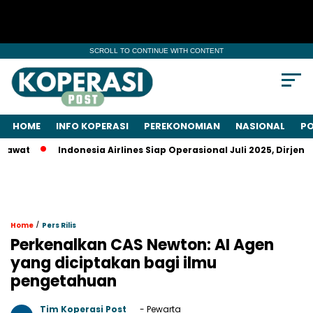
SCROLL TO CONTINUE WITH CONTENT
HOME
INFO KOPERASI
PEREKONOMIAN
NASIONAL
PO
Indonesia Airlines Siap Operasional Juli 2025, Dirjen Keme
/
Home
Pers Rilis
Perkenalkan CAS Newton: AI Agen
yang diciptakan bagi ilmu
pengetahuan
Tim Koperasi Post
- Pewarta