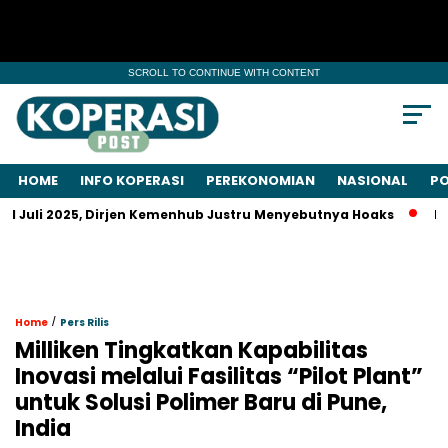
SCROLL TO CONTINUE WITH CONTENT
HOME
INFO KOPERASI
PEREKONOMIAN
NASIONAL
PO
li 2025, Dirjen Kemenhub Justru Menyebutnya Hoaks
Prabowo 
/
Home
Pers Rilis
Milliken Tingkatkan Kapabilitas
Inovasi melalui Fasilitas “Pilot Plant”
untuk Solusi Polimer Baru di Pune,
India