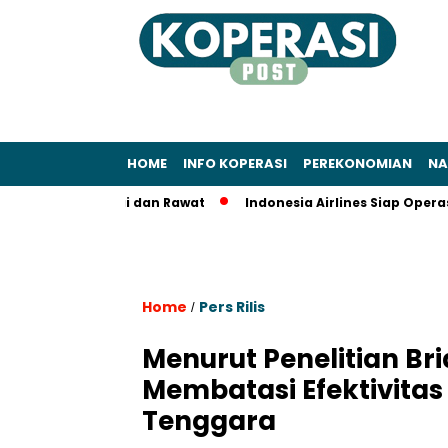
HOME
INFO KOPERASI
PEREKONOMIAN
NA
Segera Pakai dan Rawat
Indonesia Airlines Siap Operasiona
Home
Pers Rilis
/
Menurut Penelitian Br
Membatasi Efektivitas 
Tenggara