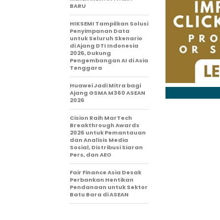
BARU
HIKSEMI Tampilkan Solusi
Penyimpanan Data
untuk Seluruh Skenario
di Ajang DTI Indonesia
2026, Dukung
Pengembangan AI di Asia
Tenggara
Huawei Jadi Mitra bagi
Ajang GSMA M360 ASEAN
2026
Cision Raih MarTech
Breakthrough Awards
2026 untuk Pemantauan
dan Analisis Media
Sosial, Distribusi Siaran
Pers, dan AEO
Fair Finance Asia Desak
Perbankan Hentikan
Pendanaan untuk Sektor
Batu Bara di ASEAN