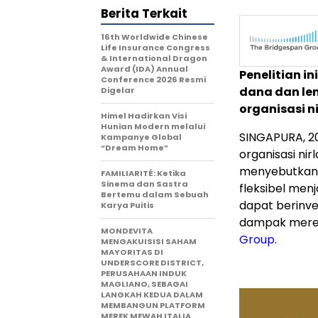
Berita Terkait
16th Worldwide Chinese
Life Insurance Congress
& International Dragon
Award (IDA) Annual
Penelitian 
Conference 2026 Resmi
dana dan l
Digelar
organisasi n
Himel Hadirkan Visi
Hunian Modern melalui
SINGAPURA
,
2
Kampanye Global
“Dream Home”
organisasi nir
menyebutkan 
FAMILIARITÉ: Ketika
Sinema dan Sastra
fleksibel menj
Bertemu dalam Sebuah
dapat berinv
Karya Puitis
dampak mere
MONDEVITA
Group
.
MENGAKUISISI SAHAM
MAYORITAS DI
UNDERSCORE DISTRICT,
PERUSAHAAN INDUK
MAGLIANO, SEBAGAI
LANGKAH KEDUA DALAM
MEMBANGUN PLATFORM
MEREK MEWAH ITALIA