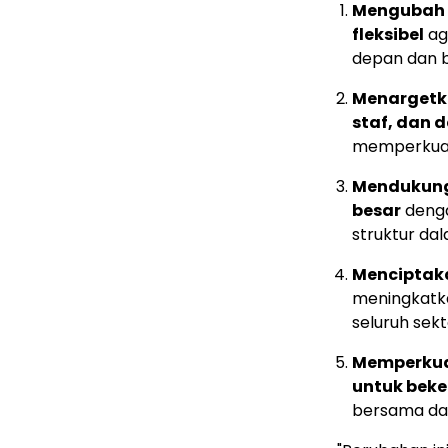
Mengubah 
fleksibel
ag
depan dan b
Menargetk
staf, dan 
memperkuat 
Mendukung 
besar
denga
struktur da
Menciptak
meningkatkan
seluruh sekto
Memperkuat
untuk beke
bersama da