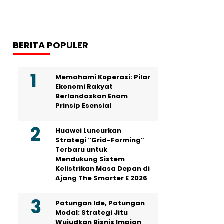
BERITA POPULER
Memahami Koperasi: Pilar
Ekonomi Rakyat
Berlandaskan Enam
Prinsip Esensial
Huawei Luncurkan
Strategi “Grid-Forming”
Terbaru untuk
Mendukung Sistem
Kelistrikan Masa Depan di
Ajang The Smarter E 2026
Patungan Ide, Patungan
Modal: Strategi Jitu
Wujudkan Bisnis Impian