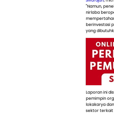
Sivarajah
, mit
"Namun, pene
nirlaba bero
mempertahanka
berinvestasi 
yang dibutuh
Laporan ini di
pemimpin organ
lokakarya da
sektor terkait