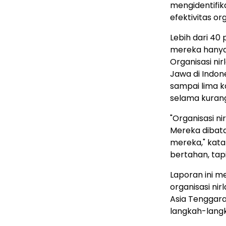
mengidentifik
efektivitas org
Lebih dari 4
mereka hanya
Organisasi nir
Jawa di Indon
sampai lima k
selama kurang 
"Organisasi n
Mereka dibata
mereka," kata
bertahan, tap
Laporan ini m
organisasi ni
Asia Tenggara
langkah-langka