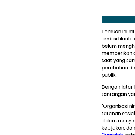
Temuan ini mu
ambisi filant
belum menghas
memberikan d
saat yang sam
perubahan dem
publik.
Dengan latar 
tantangan yan
"Organisasi ni
tatanan sosia
dalam menyed
kebijakan, da