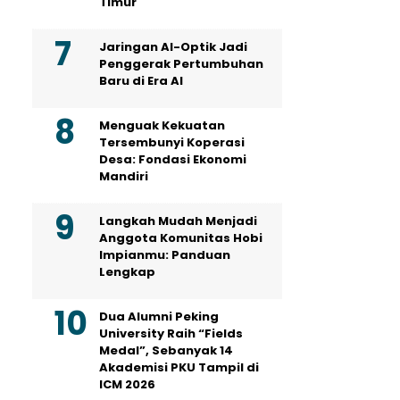
Timur
Jaringan AI-Optik Jadi
Penggerak Pertumbuhan
Baru di Era AI
Menguak Kekuatan
Tersembunyi Koperasi
Desa: Fondasi Ekonomi
Mandiri
Langkah Mudah Menjadi
Anggota Komunitas Hobi
Impianmu: Panduan
Lengkap
Dua Alumni Peking
University Raih “Fields
Medal”, Sebanyak 14
Akademisi PKU Tampil di
ICM 2026