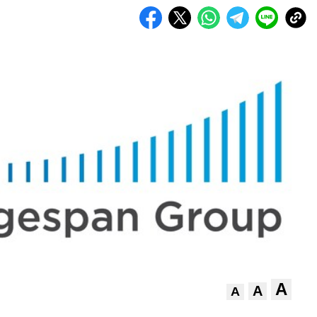
A
A
A