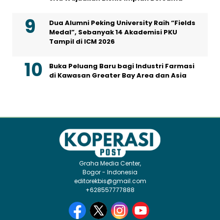
Dua Alumni Peking University Raih “Fields
Medal”, Sebanyak 14 Akademisi PKU
Tampil di ICM 2026
Buka Peluang Baru bagi Industri Farmasi
di Kawasan Greater Bay Area dan Asia
Graha Media Center,
Bogor - Indonesia
editorekbis@gmail.com
+628557777888