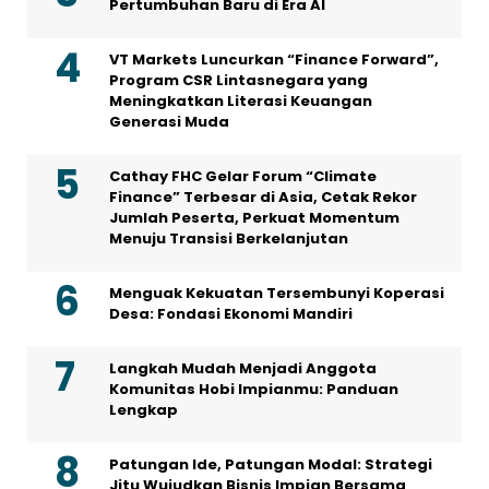
Pertumbuhan Baru di Era AI
VT Markets Luncurkan “Finance Forward”,
Program CSR Lintasnegara yang
Meningkatkan Literasi Keuangan
Generasi Muda
Cathay FHC Gelar Forum “Climate
Finance” Terbesar di Asia, Cetak Rekor
Jumlah Peserta, Perkuat Momentum
Menuju Transisi Berkelanjutan
Menguak Kekuatan Tersembunyi Koperasi
Desa: Fondasi Ekonomi Mandiri
Langkah Mudah Menjadi Anggota
Komunitas Hobi Impianmu: Panduan
Lengkap
Patungan Ide, Patungan Modal: Strategi
Jitu Wujudkan Bisnis Impian Bersama