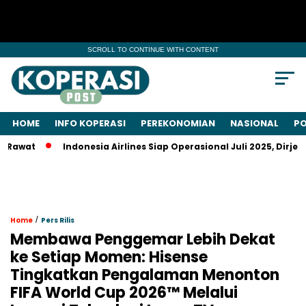
SCROLL TO CONTINUE WITH CONTENT
HOME
INFO KOPERASI
PEREKONOMIAN
NASIONAL
PO
Indonesia Airlines Siap Operasional Juli 2025, Dirjen Kem
/
Home
Pers Rilis
Membawa Penggemar Lebih Dekat
ke Setiap Momen: Hisense
Tingkatkan Pengalaman Menonton
FIFA World Cup 2026™ Melalui