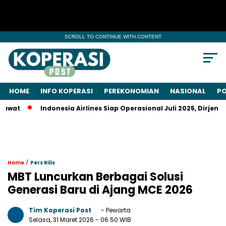
SCROLL TO CONTINUE WITH CONTENT
HOME
INFO KOPERASI
PEREKONOMIAN
NASIONAL
PO
Indonesia Airlines Siap Operasional Juli 2025, Dirjen Keme
/
Home
Pers Rilis
MBT Luncurkan Berbagai Solusi
Generasi Baru di Ajang MCE 2026
Tim Koperasi Post
- Pewarta
Selasa, 31 Maret 2026
- 06:50 WIB