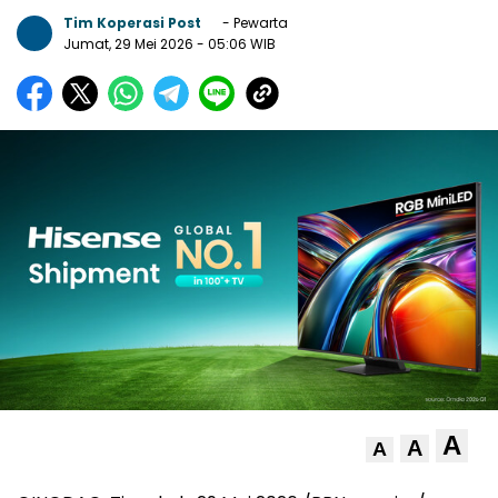
Tim Koperasi Post
- Pewarta
Jumat, 29 Mei 2026
- 05:06 WIB
A
A
A