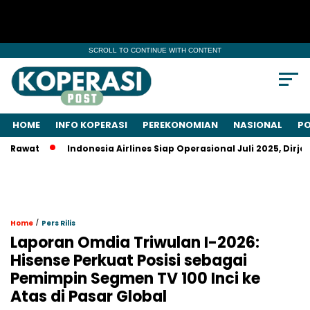
SCROLL TO CONTINUE WITH CONTENT
HOME
INFO KOPERASI
PEREKONOMIAN
NASIONAL
PO
t
Indonesia Airlines Siap Operasional Juli 2025, Dirjen Ke
/
Home
Pers Rilis
Laporan Omdia Triwulan I-2026:
Hisense Perkuat Posisi sebagai
Pemimpin Segmen TV 100 Inci ke
Atas di Pasar Global