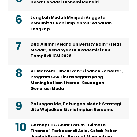
Desa: Fondasi Ekonomi Mandiri
Langkah Mudah Menjadi Anggota
Komunitas Hobi Impianmu: Panduan
Lengkap
Dua Alumni Peking University Raih “Fields
Medal”, Sebanyak 14 Akademisi PKU
Tampil di ICM 2026
VT Markets Luncurkan “Finance Forward”,
Program CSR Lintasnegara yang
Meningkatkan Literasi Keuangan
Generasi Muda
Patungan Ide, Patungan Modal: Strategi
Jitu Wujudkan Bisnis Impian Bersama
Cathay FHC Gelar Forum “Climate
Finance” Terbesar di Asia, Cetak Rekor
Jumlah Peserta, Perkuat Momentum