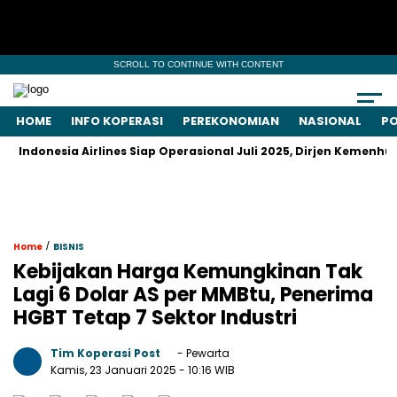
SCROLL TO CONTINUE WITH CONTENT
HOME
INFO KOPERASI
PEREKONOMIAN
NASIONAL
PO
nesia Airlines Siap Operasional Juli 2025, Dirjen Kemenhub Just
/
Home
BISNIS
Kebijakan Harga Kemungkinan Tak
Lagi 6 Dolar AS per MMBtu, Penerima
HGBT Tetap 7 Sektor Industri
Tim Koperasi Post
- Pewarta
Kamis, 23 Januari 2025
- 10:16 WIB