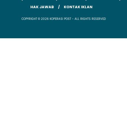
HAK JAWAB
KONTAK IKLAN
COPYRIGHT © 2026 KOPERASI POST - ALL RIGHTS RESERVED