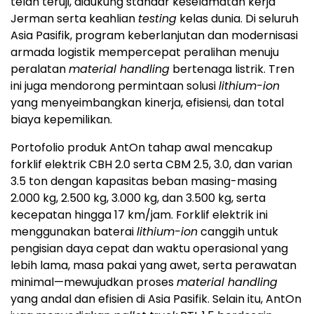
telah teruji, didukung standar keselamatan kerja
Jerman serta keahlian
testing
kelas dunia. Di seluruh
Asia Pasifik, program keberlanjutan dan modernisasi
armada logistik mempercepat peralihan menuju
peralatan
material handling
bertenaga listrik. Tren
ini juga mendorong permintaan solusi
lithium-ion
yang menyeimbangkan kinerja, efisiensi, dan total
biaya kepemilikan.
Portofolio produk AntOn tahap awal mencakup
forklif elektrik CBH 2.0 serta CBM 2.5, 3.0, dan varian
3.5 ton dengan kapasitas beban masing-masing
2.000 kg, 2.500 kg, 3.000 kg, dan 3.500 kg, serta
kecepatan hingga 17 km/jam. Forklif elektrik ini
menggunakan baterai
lithium-ion
canggih untuk
pengisian daya cepat dan waktu operasional yang
lebih lama, masa pakai yang awet, serta perawatan
minimal—mewujudkan proses
material handling
yang andal dan efisien di Asia Pasifik. Selain itu, AntOn