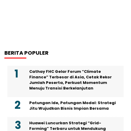
BERITA POPULER
Cathay FHC Gelar Forum “Climate
Finance” Terbesar di Asia, Cetak Rekor
Jumlah Peserta, Perkuat Momentum
Menuju Transisi Berkelanjutan
Patungan Ide, Patungan Modal: Strategi
Jitu Wujudkan Bisnis Impian Bersama
Huawei Luncurkan Strategi “Grid-
Forming” Terbaru untuk Mendukung