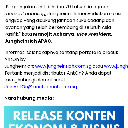
"Berpengalaman lebih dari 70 tahun di segmen
material handling
, Jungheinrich menyediakan solusi
lengkap yang didukung jaringan suku cadang dan
layanan yang telah berkembang di seluruh Asia-
Pasifik," kata
Manojit Acharya,
Vice President
,
Jungheinrich APAC.
Informasi selengkapnya tentang portofolio produk
AntOn by
Jungheinrich:
www.jungheinrich.com.sg
atau
www.jungh
Tertarik menjadi distributor AntOn? Anda dapat
menghubungi alamat surel:
JoinAntOn@jungheinrich.com.sg
Narahubung media: