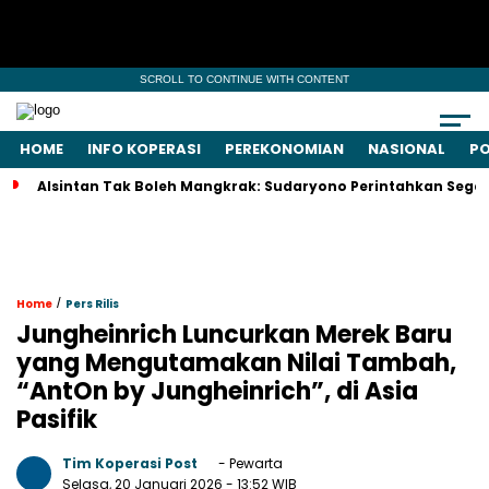
SCROLL TO CONTINUE WITH CONTENT
HOME
INFO KOPERASI
PEREKONOMIAN
NASIONAL
PO
Alsintan Tak Boleh Mangkrak: Sudaryono Perintahkan Seger
/
Home
Pers Rilis
Jungheinrich Luncurkan Merek Baru
yang Mengutamakan Nilai Tambah,
“AntOn by Jungheinrich”, di Asia
Pasifik
Tim Koperasi Post
- Pewarta
Selasa, 20 Januari 2026
- 13:52 WIB