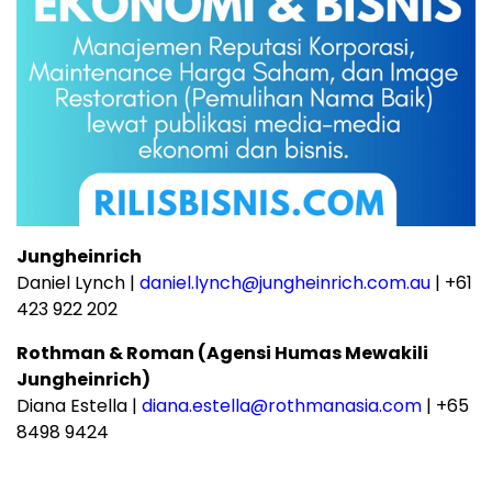
Jungheinrich
Daniel Lynch |
daniel.lynch@jungheinrich.com.au
| +61
423 922 202
Rothman & Roman (Agensi Humas Mewakili
Jungheinrich)
Diana Estella |
diana.estella@rothmanasia.com
| +65
8498 9424