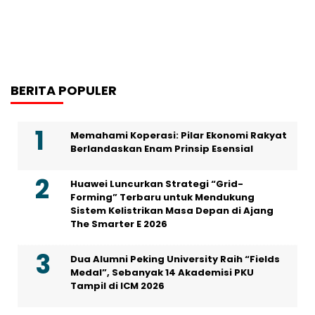
BERITA POPULER
Memahami Koperasi: Pilar Ekonomi Rakyat
Berlandaskan Enam Prinsip Esensial
Huawei Luncurkan Strategi “Grid-
Forming” Terbaru untuk Mendukung
Sistem Kelistrikan Masa Depan di Ajang
The Smarter E 2026
Dua Alumni Peking University Raih “Fields
Medal”, Sebanyak 14 Akademisi PKU
Tampil di ICM 2026