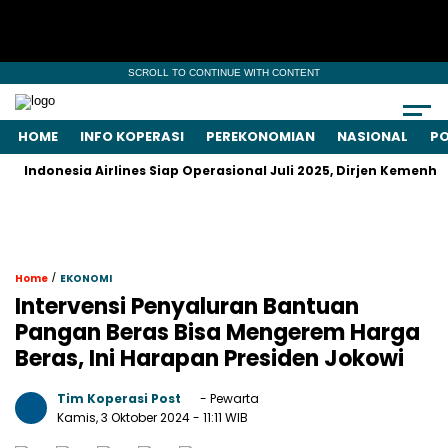
SCROLL TO CONTINUE WITH CONTENT
HOME
INFO KOPERASI
PEREKONOMIAN
NASIONAL
PO
onesia Airlines Siap Operasional Juli 2025, Dirjen Kemenhub Jus
/
Home
EKONOMI
Intervensi Penyaluran Bantuan
Pangan Beras Bisa Mengerem Harga
Beras, Ini Harapan Presiden Jokowi
Tim Koperasi Post
- Pewarta
Kamis, 3 Oktober 2024
- 11:11 WIB