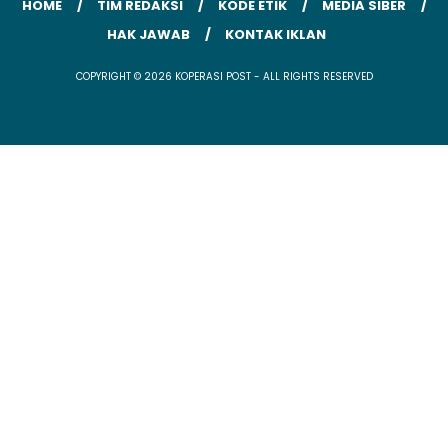
HOME
TIM REDAKSI
KODE ETIK
MEDIA SIBER
HAK JAWAB
KONTAK IKLAN
COPYRIGHT © 2026 KOPERASI POST - ALL RIGHTS RESERVED