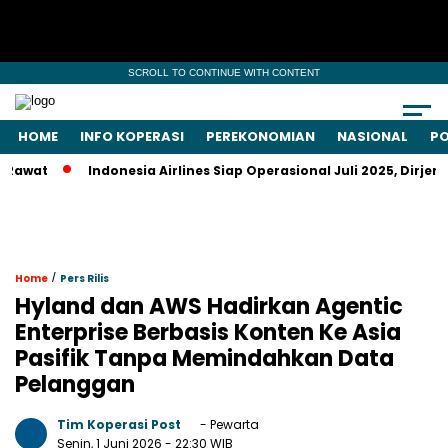
SCROLL TO CONTINUE WITH CONTENT
HOME
INFO KOPERASI
PEREKONOMIAN
NASIONAL
PO
Indonesia Airlines Siap Operasional Juli 2025, Dirjen Kemen
/
Home
Pers Rilis
Hyland dan AWS Hadirkan Agentic
Enterprise Berbasis Konten Ke Asia
Pasifik Tanpa Memindahkan Data
Pelanggan
Tim Koperasi Post
- Pewarta
Senin, 1 Juni 2026
- 22:30 WIB