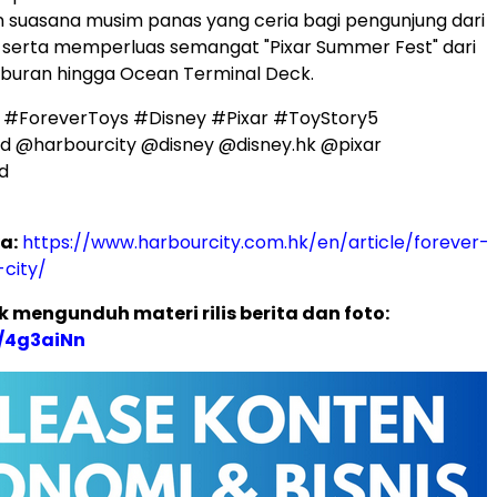
 suasana musim panas yang ceria bagi pengunjung dari
, serta memperluas semangat "Pixar Summer Fest" dari
iburan hingga Ocean Terminal Deck.
 #ForeverToys #Disney #Pixar #ToyStory5
d @harbourcity @disney @disney.hk @pixar
d
a:
https://www.harbourcity.com.hk/en/article/forever-
city/
 mengunduh materi rilis berita dan foto:
ly/4g3aiNn