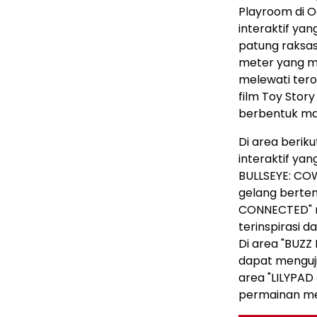
Playroom di 
interaktif yan
patung raksasa
meter yang me
melewati ter
film Toy Stor
berbentuk mat
Di area beri
interaktif yan
BULLSEYE: CO
gelang bertem
CONNECTED" 
terinspirasi 
Di area "BUZZ
dapat menguj
area "LILYPAD
permainan men