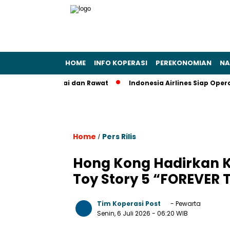
HOME
INFO KOPERASI
PEREKONOMIAN
NA
gera Pakai dan Rawat
Indonesia Airlines Siap Operasional 
Home
Pers Rilis
/
Hong Kong Hadirkan K
Toy Story 5 “FOREVER 
Tim Koperasi Post
- Pewarta
Senin, 6 Juli 2026
- 06:20 WIB