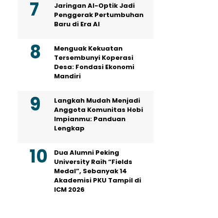
Jaringan AI-Optik Jadi
Penggerak Pertumbuhan
Baru di Era AI
Menguak Kekuatan
Tersembunyi Koperasi
Desa: Fondasi Ekonomi
Mandiri
Langkah Mudah Menjadi
Anggota Komunitas Hobi
Impianmu: Panduan
Lengkap
Dua Alumni Peking
University Raih “Fields
Medal”, Sebanyak 14
Akademisi PKU Tampil di
ICM 2026