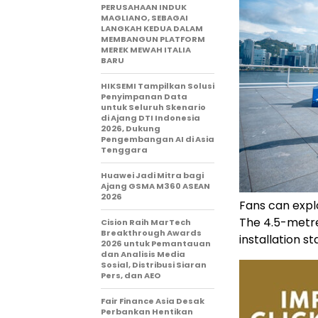
PERUSAHAAN INDUK
MAGLIANO, SEBAGAI
LANGKAH KEDUA DALAM
MEMBANGUN PLATFORM
MEREK MEWAH ITALIA
BARU
HIKSEMI Tampilkan Solusi
Penyimpanan Data
untuk Seluruh Skenario
di Ajang DTI Indonesia
2026, Dukung
Pengembangan AI di Asia
Tenggara
Huawei Jadi Mitra bagi
Ajang GSMA M360 ASEAN
2026
Fans can expl
The 4.5-metre-
Cision Raih MarTech
Breakthrough Awards
installation s
2026 untuk Pemantauan
dan Analisis Media
Sosial, Distribusi Siaran
Pers, dan AEO
Fair Finance Asia Desak
Perbankan Hentikan