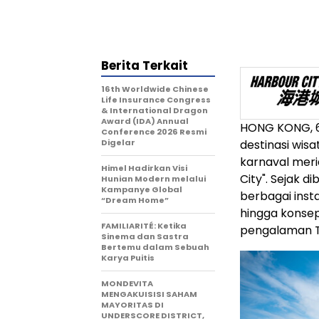
Berita Terkait
16th Worldwide Chinese
Life Insurance Congress
& International Dragon
Award (IDA) Annual
HONG KONG
,
Conference 2026 Resmi
Digelar
destinasi wis
karnaval mer
Himel Hadirkan Visi
City". Sejak d
Hunian Modern melalui
Kampanye Global
berbagai insta
“Dream Home”
hingga konsep 
FAMILIARITÉ: Ketika
pengalaman To
Sinema dan Sastra
Bertemu dalam Sebuah
Karya Puitis
MONDEVITA
MENGAKUISISI SAHAM
MAYORITAS DI
UNDERSCORE DISTRICT,