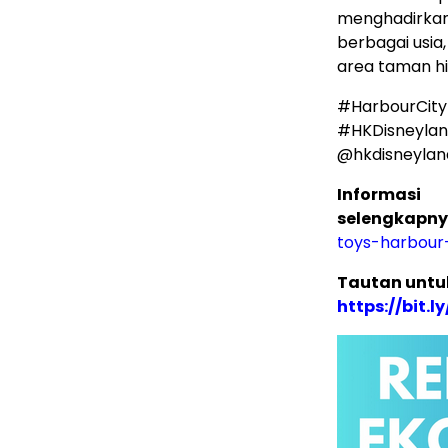
menghadirkan
berbagai usia
area taman h
#HarbourCity
#HKDisneylan
@hkdisneylan
Informasi
selengkapny
toys-harbour-
Tautan untuk
https://bit.