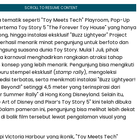
SCROLL TO RESUME CONTENT
tematik seperti "Toy Meets Tech" Playroom, Pop-Up
ertema Toy Story 5 "The Forever Toy House" yang hanya
ng, hingga instalasi eksklusif "Buzz Lightyear" Project
berhasil menarik minat pengunjung untuk berfoto dan
sung suasana dunia Toy Story. Mulai 1 Juli, pihak
a karnaval menghadirkan rangkaian atraksi tahap
konsep yang lebih menarik. Pengunjung bisa mengikuti
ru stempel eksklusif (
stamp rally
), mengoleksi
edisi terbatas, serta menikmati instalasi "Buzz Lightyear!
d Beyond!" setinggi 4,5 meter yang terinspirasi dari
 Summer Rally" di Hong Kong Disneyland. Selain itu,
rt of Disney and Pixar’s Toy Story 5" kini telah dibuka
alam pameran ini, pengunjung bisa melihat lebih dekat
 di balik film tersebut lewat pengalaman visual yang
epi Victoria Harbour yang ikonik, "Toy Meets Tech"