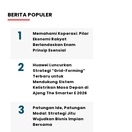
BERITA POPULER
Memahami Koperasi: Pilar
Ekonomi Rakyat
Berlandaskan Enam
Prinsip Esensial
Huawei Luncurkan
Strategi “Grid-Forming”
Terbaru untuk
Mendukung Sistem
Kelistrikan Masa Depan di
Ajang The Smarter E 2026
Patungan Ide, Patungan
Modal: Strategi Jitu
Wujudkan Bisnis Impian
Bersama