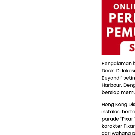
Pengalaman be
Deck. Di lokasi
Beyond!" seti
Harbour. Deng
bersiap memul
Hong Kong Dis
instalasi ber
parade "Pixar
karakter Pixar
dari wahana p