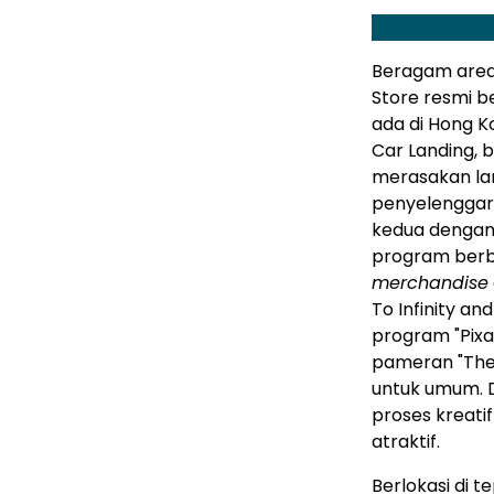
Beragam area 
Store resmi b
ada di Hong Ko
Car Landing, 
merasakan lang
penyelenggar
kedua dengan 
program berbu
merchandise
To Infinity an
program "Pixar
pameran "The A
untuk umum. D
proses kreatif
atraktif.
Berlokasi di t