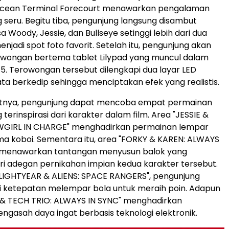
Ocean Terminal Forecourt menawarkan pengalaman
g seru. Begitu tiba, pengunjung langsung disambut
 Woody, Jessie, dan Bullseye setinggi lebih dari dua
njadi spot foto favorit. Setelah itu, pengunjung akan
owongan bertema tablet Lilypad yang muncul dalam
y 5. Terowongan tersebut dilengkapi dua layar LED
a berkedip sehingga menciptakan efek yang realistis.
kutnya, pengunjung dapat mencoba empat permainan
g terinspirasi dari karakter dalam film. Area "JESSIE &
WGIRL IN CHARGE" menghadirkan permainan lempar
a koboi. Sementara itu, area "FORKY & KAREN: ALWAYS
menawarkan tantangan menyusun balok yang
dari adegan pernikahan impian kedua karakter tersebut.
 LIGHTYEAR & ALIENS: SPACE RANGERS", pengunjung
i ketepatan melempar bola untuk meraih poin. Adapun
 & TECH TRIO: ALWAYS IN SYNC" menghadirkan
gasah daya ingat berbasis teknologi elektronik.