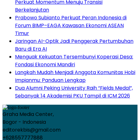
Perkuat Momentum Menuju Transisi
Berkelanjutan
Prabowo Subianto Perkuat Peran Indonesia di
Forum BIMP–EAGA Kawasan Ekonomi ASEAN
Timur
Jaringan AI-Optik Jadi Penggerak Pertumbuhan
Baru di Era AI
Menguak Kekuatan Tersembunyi Koperasi Desa:
Fondasi Ekonomi Mandiri
Langkah Mudah Menjadi Anggota Komunitas Hobi
Impianmu: Panduan Lengkap
Dua Alumni Peking University Raih “Fields Medal”,
Sebanyak 14 Akademisi PKU Tampil di ICM 2026
Graha Media Center,
Bogor - Indonesia
editorekbis@gmail.com
+628557777888