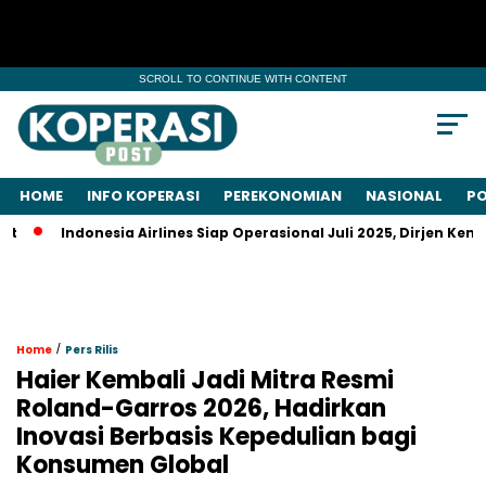
SCROLL TO CONTINUE WITH CONTENT
HOME
INFO KOPERASI
PEREKONOMIAN
NASIONAL
PO
ndonesia Airlines Siap Operasional Juli 2025, Dirjen Kemenhub J
/
Home
Pers Rilis
Haier Kembali Jadi Mitra Resmi
Roland-Garros 2026, Hadirkan
Inovasi Berbasis Kepedulian bagi
Konsumen Global