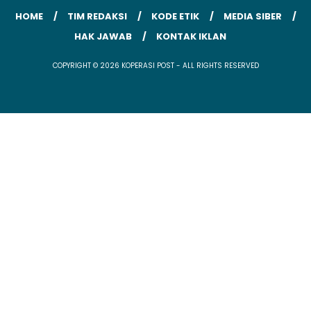
HOME
TIM REDAKSI
KODE ETIK
MEDIA SIBER
HAK JAWAB
KONTAK IKLAN
COPYRIGHT © 2026 KOPERASI POST - ALL RIGHTS RESERVED