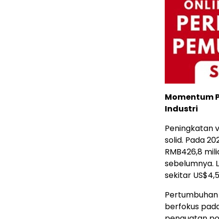
Momentum P
Industri
Peningkatan v
solid. Pada 2
RMB426,8 milia
sebelumnya. L
sekitar US$4,
Pertumbuhan 
berfokus pada 
penguatan pos