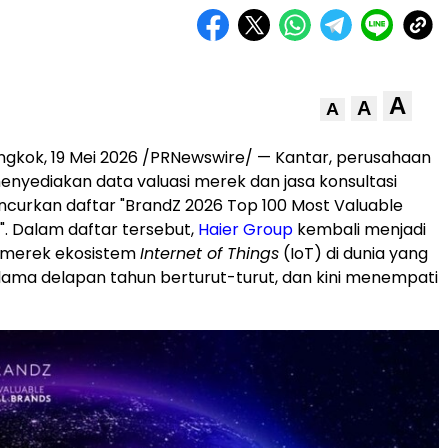
A
A
A
ngkok
,
19 Mei 2026
/PRNewswire/ — Kantar, perusahaan
enyediakan data valuasi merek dan jasa konsultasi
uncurkan daftar "BrandZ 2026 Top 100 Most Valuable
". Dalam daftar tersebut,
Haier Group
kembali menjadi
 merek ekosistem
Internet of Things
(IoT) di dunia yang
ama delapan tahun berturut-turut, dan kini menempati