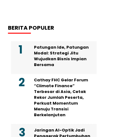
BERITA POPULER
Patungan Ide, Patungan
Modal: Strategi Jitu
Wujudkan Bisnis Impian
Bersama
Cathay FHC Gelar Forum
“Climate Finance”
Terbesar di Asia, Cetak
Rekor Jumlah Peserta,
Perkuat Momentum
Menuju Transisi
Berkelanjutan
Jaringan AI-Optik Jadi
Penggerak Pertumbuhan