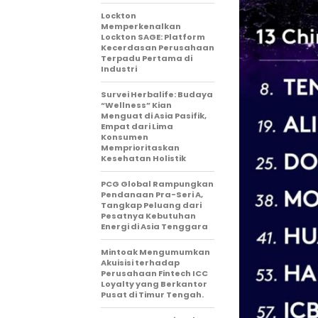
Lockton
Memperkenalkan
Lockton SAGE: Platform
Kecerdasan Perusahaan
Terpadu Pertama di
Industri
Survei Herbalife: Budaya
“Wellness” Kian
Menguat di Asia Pasifik,
Empat dari Lima
Konsumen
Memprioritaskan
Kesehatan Holistik
PCG Global Rampungkan
Pendanaan Pra-Seri A,
Tangkap Peluang dari
Pesatnya Kebutuhan
Energi di Asia Tenggara
Mintoak Mengumumkan
Akuisisi terhadap
Perusahaan Fintech ICC
Loyalty yang Berkantor
Pusat di Timur Tengah.