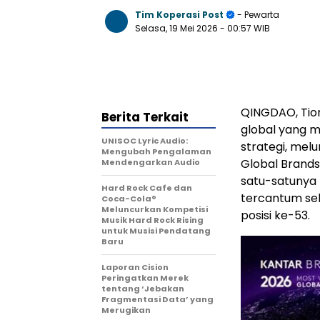
Tim Koperasi Post
- Pewarta
Selasa, 19 Mei 2026
- 00:57 WIB
QINGDAO, Tio
Berita Terkait
global yang m
UNISOC Lyric Audio:
strategi, mel
Mengubah Pengalaman
Global Brands
Mendengarkan Audio
satu-satunya
Hard Rock Cafe dan
tercantum sel
Coca-Cola®
Meluncurkan Kompetisi
posisi ke-53.
Musik Hard Rock Rising
untuk Musisi Pendatang
Baru
Laporan Cision
Peringatkan Merek
tentang ‘Jebakan
Fragmentasi Data’ yang
Merugikan