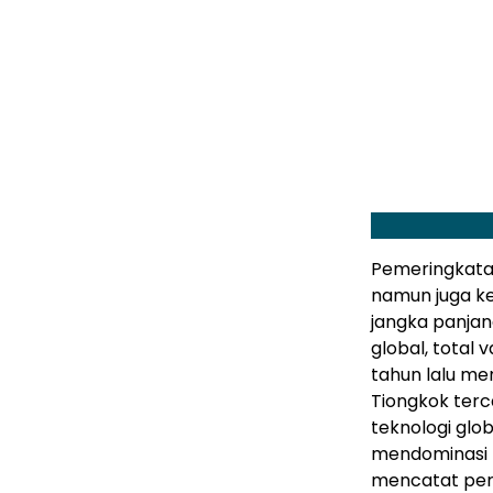
Pemeringkatan
namun juga k
jangka panjan
global, total 
tahun lalu men
Tiongkok terc
teknologi glo
mendominasi p
mencatat per