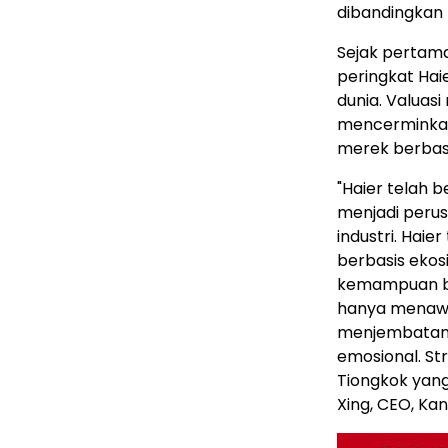
dibandingkan
Sejak pertama
peringkat Haie
dunia. Valuasi
mencerminkan 
merek berbasi
"Haier telah 
menjadi perus
industri. Hai
berbasis eko
kemampuan ber
hanya menawa
menjembatani 
emosional. St
Tiongkok yan
Xing, CEO, Ka