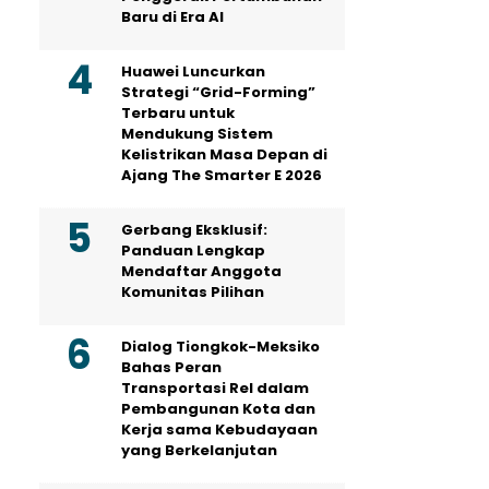
Baru di Era AI
Huawei Luncurkan
Strategi “Grid-Forming”
Terbaru untuk
Mendukung Sistem
Kelistrikan Masa Depan di
Ajang The Smarter E 2026
Gerbang Eksklusif:
Panduan Lengkap
Mendaftar Anggota
Komunitas Pilihan
Dialog Tiongkok-Meksiko
Bahas Peran
Transportasi Rel dalam
Pembangunan Kota dan
Kerja sama Kebudayaan
yang Berkelanjutan