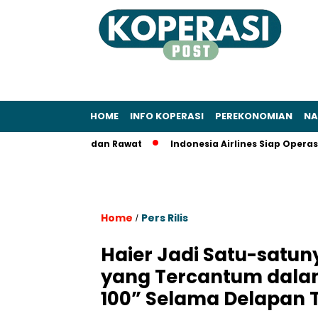
HOME
INFO KOPERASI
PEREKONOMIAN
NA
gera Pakai dan Rawat
Indonesia Airlines Siap Operasional J
Home
Pers Rilis
/
Haier Jadi Satu-satun
yang Tercantum dalam
100” Selama Delapan 