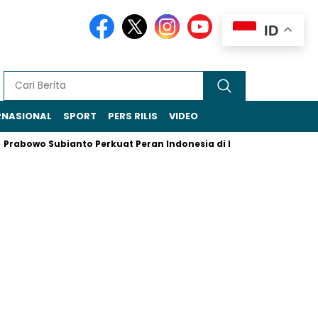
ID
RNASIONAL
SPORT
PERS RILIS
VIDEO
o Subianto Perkuat Peran Indonesia di Forum BIMP–EAGA Kawas