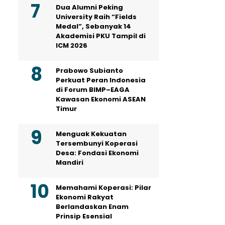
Dua Alumni Peking
University Raih “Fields
Medal”, Sebanyak 14
Akademisi PKU Tampil di
ICM 2026
Prabowo Subianto
Perkuat Peran Indonesia
di Forum BIMP–EAGA
Kawasan Ekonomi ASEAN
Timur
Menguak Kekuatan
Tersembunyi Koperasi
Desa: Fondasi Ekonomi
Mandiri
Memahami Koperasi: Pilar
Ekonomi Rakyat
Berlandaskan Enam
Prinsip Esensial