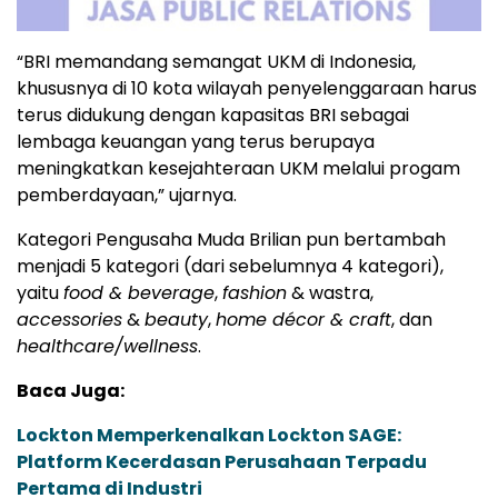
“BRI memandang semangat UKM di Indonesia,
khususnya di 10 kota wilayah penyelenggaraan harus
terus didukung dengan kapasitas BRI sebagai
lembaga keuangan yang terus berupaya
meningkatkan kesejahteraan UKM melalui progam
pemberdayaan,” ujarnya.
Kategori Pengusaha Muda Brilian pun bertambah
menjadi 5 kategori (dari sebelumnya 4 kategori),
yaitu
food & beverage
,
fashion
& wastra,
accessories
&
beauty
,
home décor & craft
, dan
healthcare/wellness
.
Baca Juga:
Lockton Memperkenalkan Lockton SAGE:
Platform Kecerdasan Perusahaan Terpadu
Pertama di Industri