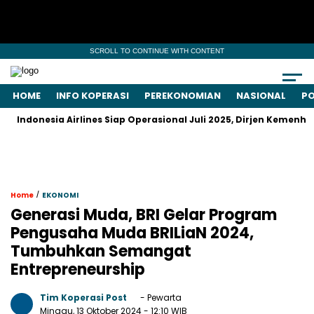
SCROLL TO CONTINUE WITH CONTENT
HOME
INFO KOPERASI
PEREKONOMIAN
NASIONAL
PO
esia Airlines Siap Operasional Juli 2025, Dirjen Kemenhub Just
/
Home
EKONOMI
Generasi Muda, BRI Gelar Program
Pengusaha Muda BRILiaN 2024,
Tumbuhkan Semangat
Entrepreneurship
Tim Koperasi Post
- Pewarta
Minggu, 13 Oktober 2024
- 12:10 WIB