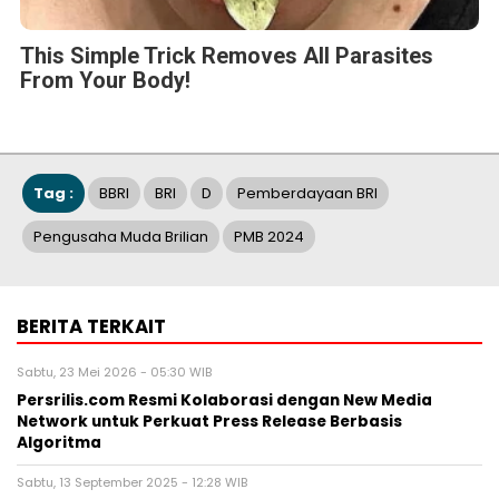
This Simple Trick Removes All Parasites
From Your Body!
Tag :
BBRI
BRI
D
Pemberdayaan BRI
Pengusaha Muda Brilian
PMB 2024
BERITA TERKAIT
Sabtu, 23 Mei 2026 - 05:30 WIB
Persrilis.com Resmi Kolaborasi dengan New Media
Network untuk Perkuat Press Release Berbasis
Algoritma
Sabtu, 13 September 2025 - 12:28 WIB