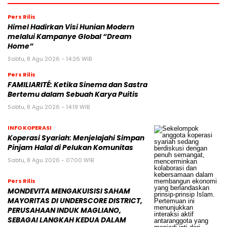
Pers Rilis
Himel Hadirkan Visi Hunian Modern
melalui Kampanye Global “Dream
Home”
Sabtu, 8 Agu 2026 - 14:26 WIB
Pers Rilis
FAMILIARITÉ: Ketika Sinema dan Sastra
Bertemu dalam Sebuah Karya Puitis
Sabtu, 8 Agu 2026 - 14:19 WIB
INFO KOPERASI
Koperasi Syariah: Menjelajahi Simpan
Pinjam Halal di Pelukan Komunitas
Sabtu, 8 Agu 2026 - 07:00 WIB
Pers Rilis
MONDEVITA MENGAKUISISI SAHAM
MAYORITAS DI UNDERSCORE DISTRICT,
PERUSAHAAN INDUK MAGLIANO,
SEBAGAI LANGKAH KEDUA DALAM