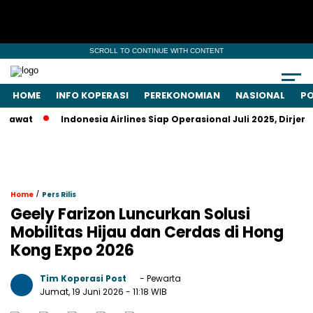
SCROLL TO CONTINUE WITH CONTENT
HOME
INFO KOPERASI
PEREKONOMIAN
NASIONAL
PO
t
Indonesia Airlines Siap Operasional Juli 2025, Dirjen Kem
/
Home
Pers Rilis
Geely Farizon Luncurkan Solusi
Mobilitas Hijau dan Cerdas di Hong
Kong Expo 2026
Tim Koperasi Post
- Pewarta
Jumat, 19 Juni 2026
- 11:18 WIB