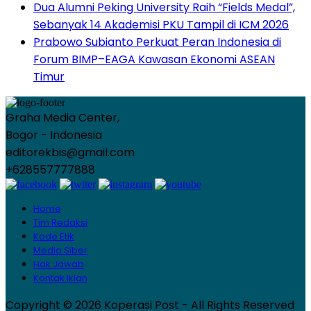
Dua Alumni Peking University Raih “Fields Medal”,
Sebanyak 14 Akademisi PKU Tampil di ICM 2026
Prabowo Subianto Perkuat Peran Indonesia di
Forum BIMP–EAGA Kawasan Ekonomi ASEAN
Timur
Graha Media Center,
Bogor - Indonesia
editorekbis@gmail.com
+628557777888
Home
Tim Redaksi
Kode Etik
Media Siber
Hak Jawab
Kontak Iklan
Copyright © 2026 Koperasi Post - All Rights Reserved