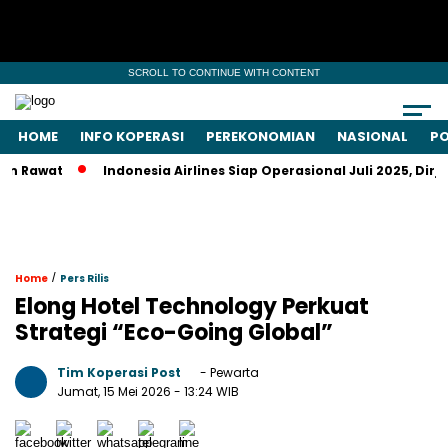
SCROLL TO CONTINUE WITH CONTENT
HOME
INFO KOPERASI
PEREKONOMIAN
NASIONAL
PO
wat
Indonesia Airlines Siap Operasional Juli 2025, Dirjen 
/
Home
Pers Rilis
Elong Hotel Technology Perkuat
Strategi “Eco-Going Global”
Tim Koperasi Post
- Pewarta
Jumat, 15 Mei 2026
- 13:24 WIB