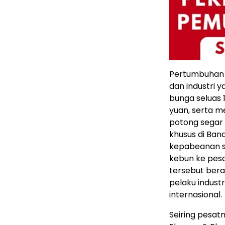
Pertumbuhan 
dan industri y
bunga seluas 1
yuan, serta me
potong segar y
khusus di Ban
kepabeanan s
kebun ke pesa
tersebut bera
pelaku indust
internasional.
Seiring pesat