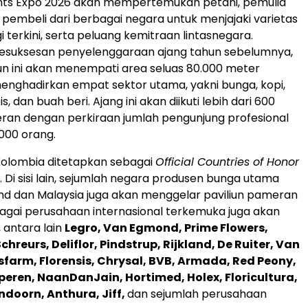
ants Expo 2026 akan mempertemukan petani, pemulia
pembeli dari berbagai negara untuk menjajaki varietas
i terkini, serta peluang kemitraan lintasnegara.
kesuksesan penyelenggaraan ajang tahun sebelumnya,
n ini akan menempati area seluas 80.000 meter
enghadirkan empat sektor utama, yakni bunga, kopi,
, dan buah beri. Ajang ini akan diikuti lebih dari 600
ran dengan perkiraan jumlah pengunjung profesional
000 orang.
Kolombia ditetapkan sebagai
Official Countries of Honor
. Di sisi lain, sejumlah negara produsen bunga utama
and dan Malaysia juga akan menggelar paviliun pameran
bagai perusahaan internasional terkemuka juga akan
, antara lain
Legro, Van Egmond, Prime Flowers,
chreurs, Deliflor, Pindstrup, Rijkland, De Ruiter, Van
sfarm, Florensis, Chrysal, BVB, Armada, Red Peony,
Iperen, NaanDanJain, Hortimed, Holex, Floricultura,
ndoorn, Anthura, Jiff,
dan sejumlah perusahaan