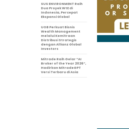
SUS ENVIRONMENT Raih
Dua Proyek WtE di
Indonesia, Percepat
Ekspansi Global
UOB Perkuat Bisnis
Wealth Management
melalui Kemitraan
Distribusi Strategis
dengan Allianz Global
Investors
Mitrade Raih Gelar “AI
Broker of the Year 2026”,
Hadirkan MitradeGPT
Versi Terbaru di Asia