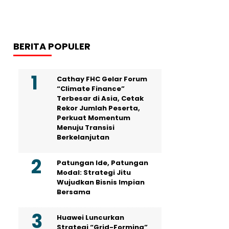
BERITA POPULER
Cathay FHC Gelar Forum
“Climate Finance”
Terbesar di Asia, Cetak
Rekor Jumlah Peserta,
Perkuat Momentum
Menuju Transisi
Berkelanjutan
Patungan Ide, Patungan
Modal: Strategi Jitu
Wujudkan Bisnis Impian
Bersama
Huawei Luncurkan
Strategi “Grid-Forming”