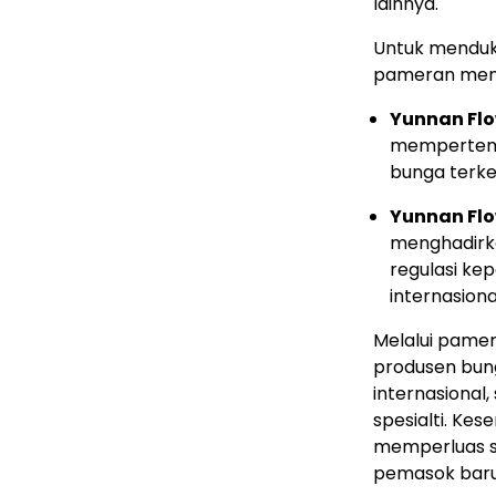
lainnya.
Untuk menduku
pameran meng
Yunnan Flo
mempertemu
bunga terke
Yunnan Flo
menghadirka
regulasi kep
internasiona
Melalui pamer
produsen bun
internasional
spesialti. K
memperluas 
pemasok baru