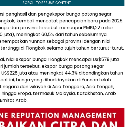
SCROLL TO RESUME CONTENT
nsi penghasil dan pengekspor bunga potong segar
iongkok, kembali mencatat pencapaian baru pada 2025.
unga dari provinsi tersebut mencapai RMB1,22 miliar
70 juta), meningkat 60,5% dari tahun sebelumnya.
enempatkan Yunnan sebagai provinsi dengan nilai
tertinggi di Tiongkok selama tujuh tahun berturut-turut.
al, nilai ekspor bunga Tiongkok mencapai US$579 juta
ri jumlah tersebut, ekspor bunga potong segar
S$228 juta atau meningkat 44,3% dibandingkan tahun
aat ini, bunga yang dibudidayakan di Yunnan telah
4 negara dan wilayah di Asia Tenggara, Asia Tengah,
 hingga Eropa, termasuk Malaysia, Kazakhstan, Arab
 Emirat Arab.