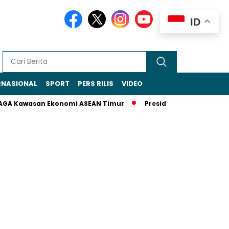
ID
RNASIONAL
SPORT
PERS RILIS
VIDEO
wasan Ekonomi ASEAN Timur
Presiden Prabowo Subianto Pangg