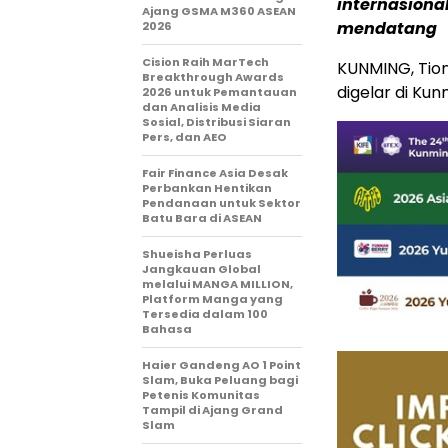
internasiona
Ajang GSMA M360 ASEAN
mendatang
2026
Cision Raih MarTech
KUNMING, Tio
Breakthrough Awards
digelar di Ku
2026 untuk Pemantauan
dan Analisis Media
Sosial, Distribusi Siaran
Pers, dan AEO
Fair Finance Asia Desak
Perbankan Hentikan
Pendanaan untuk Sektor
Batu Bara di ASEAN
Shueisha Perluas
Jangkauan Global
melalui MANGA MILLION,
Platform Manga yang
Tersedia dalam 100
Bahasa
Haier Gandeng AO 1 Point
Slam, Buka Peluang bagi
Petenis Komunitas
Tampil di Ajang Grand
Slam