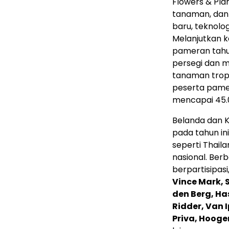
Flowers & Pl
tanaman, dan 
baru, teknolog
Melanjutkan 
pameran tahu
persegi dan m
tanaman tropis
peserta pame
mencapai 45.
Belanda dan 
pada tahun ini
seperti Thail
nasional. Ber
berpartisipasi
Vince Mark, S
den Berg, Ha
Ridder, Van 
Priva, Hooge