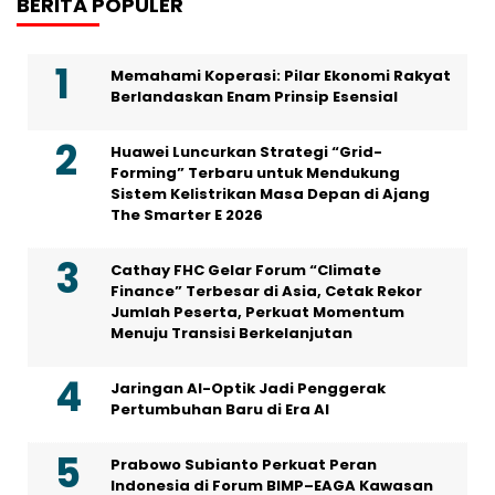
BERITA POPULER
Memahami Koperasi: Pilar Ekonomi Rakyat
Berlandaskan Enam Prinsip Esensial
Huawei Luncurkan Strategi “Grid-
Forming” Terbaru untuk Mendukung
Sistem Kelistrikan Masa Depan di Ajang
The Smarter E 2026
Cathay FHC Gelar Forum “Climate
Finance” Terbesar di Asia, Cetak Rekor
Jumlah Peserta, Perkuat Momentum
Menuju Transisi Berkelanjutan
Jaringan AI-Optik Jadi Penggerak
Pertumbuhan Baru di Era AI
Prabowo Subianto Perkuat Peran
Indonesia di Forum BIMP–EAGA Kawasan