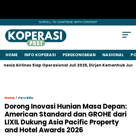
SCROLL TO CONTINUE WITH CONTENT
HOME
INFO KOPERASI
PEREKONOMIAN
NASIONAL
PO
ines Siap Operasional Juli 2025, Dirjen Kemenhub Justru Menyebu
/
Home
Pers Rilis
Dorong Inovasi Hunian Masa Depan:
American Standard dan GROHE dari
LIXIL Dukung Asia Pacific Property
and Hotel Awards 2026