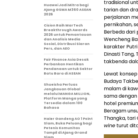
tradisional u
Huawei Jadi Mitra bagi
tarian dan dr
Ajang GSMA M360 ASEAN
2026
perjalanan mel
pernikahan, s
Cision Raih MarTech
Breakthrough Awards
Berbeda dari 
2026 untuk Pemantauan
Wencheng Ban
dan Analisis Media
Sosial, Distribusi Siaran
karakter Putr
Pers, dan AEO
Dinasti Tang,
Fair Finance Asia Desak
takbenda dal
Perbankan Hentikan
Pendanaan untuk Sektor
Lewat konsep 
Batu Bara di ASEAN
Budaya Takben
Shueisha Perluas
malam di kawa
Jangkauan Global
melalui MANGA MILLION,
sama dengan 
Platform Manga yang
hotel premium
Tersedia dalam 100
Bahasa
Beragam unsur
Thangka, tar
Haier Gandeng AO 1 Point
Slam, Buka Peluang bagi
wine
turut dit
Petenis Komunitas
Tampil di Ajang Grand
Slam