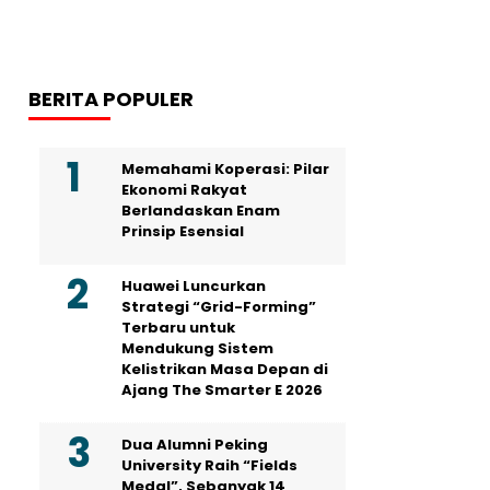
BERITA POPULER
Memahami Koperasi: Pilar
Ekonomi Rakyat
Berlandaskan Enam
Prinsip Esensial
Huawei Luncurkan
Strategi “Grid-Forming”
Terbaru untuk
Mendukung Sistem
Kelistrikan Masa Depan di
Ajang The Smarter E 2026
Dua Alumni Peking
University Raih “Fields
Medal”, Sebanyak 14