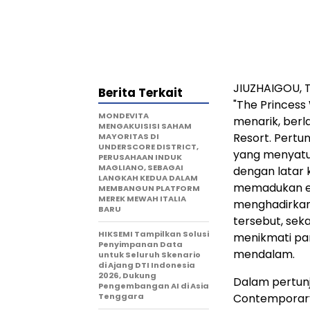
JIUZHAIGOU, T
Berita Terkait
"The Princes
MONDEVITA
menarik, berl
MENGAKUISISI SAHAM
Resort. Pertu
MAYORITAS DI
UNDERSCORE DISTRICT,
yang menyatuk
PERUSAHAAN INDUK
MAGLIANO, SEBAGAI
dengan latar 
LANGKAH KEDUA DALAM
memadukan el
MEMBANGUN PLATFORM
MEREK MEWAH ITALIA
menghadirkan
BARU
tersebut, sek
HIKSEMI Tampilkan Solusi
menikmati pa
Penyimpanan Data
mendalam.
untuk Seluruh Skenario
di Ajang DTI Indonesia
2026, Dukung
Dalam pertunj
Pengembangan AI di Asia
Tenggara
Contemporary