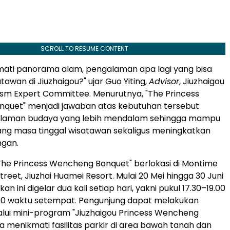
SCROLL TO RESUME CONTENT
mati panorama alam, pengalaman apa lagi yang bisa
tawan di Jiuzhaigou?" ujar Guo Yiting,
Advisor
, Jiuzhaigou
ism Expert Committee. Menurutnya, "The Princess
quet" menjadi jawaban atas kebutuhan tersebut
alaman budaya yang lebih mendalam sehingga mampu
g masa tinggal wisatawan sekaligus meningkatkan
ngan.
The Princess Wencheng Banquet" berlokasi di Montime
eet, Jiuzhai Huamei Resort. Mulai 20 Mei hingga 30 Juni
an ini digelar dua kali setiap hari, yakni pukul 17.30–19.00
.30 waktu setempat. Pengunjung dapat melakukan
alui mini-program "Jiuzhaigou Princess Wencheng
a menikmati fasilitas parkir di area bawah tanah dan