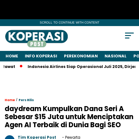
SCROLL TO CONTINUE WITH CONTENT
HOME
INFO KOPERASI
PEREKONOMIAN
NASIONAL
PO
Indonesia Airlines Siap Operasional Juli 2025, Dirjen Keme
/
Home
Pers Rilis
daydream Kumpulkan Dana Seri A
Sebesar $15 Juta untuk Menciptakan
Agen AI Terbaik di Dunia Bagi SEO
Tim Koperasi Post
- Pewarta