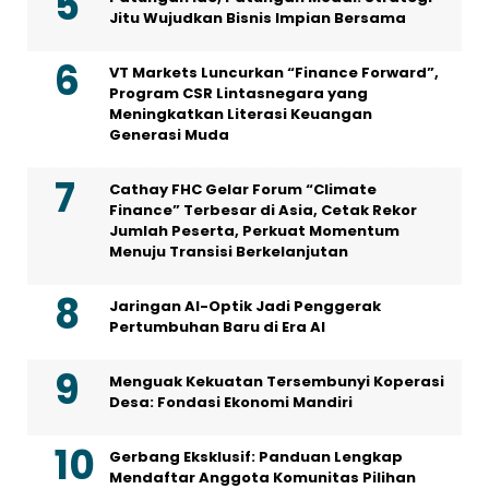
Jitu Wujudkan Bisnis Impian Bersama
VT Markets Luncurkan “Finance Forward”,
Program CSR Lintasnegara yang
Meningkatkan Literasi Keuangan
Generasi Muda
Cathay FHC Gelar Forum “Climate
Finance” Terbesar di Asia, Cetak Rekor
Jumlah Peserta, Perkuat Momentum
Menuju Transisi Berkelanjutan
Jaringan AI-Optik Jadi Penggerak
Pertumbuhan Baru di Era AI
Menguak Kekuatan Tersembunyi Koperasi
Desa: Fondasi Ekonomi Mandiri
Gerbang Eksklusif: Panduan Lengkap
Mendaftar Anggota Komunitas Pilihan