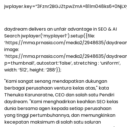
jwplayer.key=”3Fznr2BGJZtpwZmA+81lm048ks6+0NjLX
daydream delivers an unfair advantage in SEO & AI
Search
jwplayer(‘myplayer1’).setup({file:
‘https://mma.prnasia.com/media2/2948635/daydre
image:
‘https://mma.prnasia.com/media2/2948635/daydr
p=thumbnail’, autostart:’false’, stretching : ‘uniform’,
width: ‘512’, height: ‘288’});
"Kami sangat senang mendapatkan dukungan
berbagai perusahaan ventura kelas atas," kata
Thenuka Karunaratne, CEO dan salah satu Pendiri
daydream. "Kami menghadirkan keahlian SEO kelas
dunia bersama agen kepada setiap perusahaan
yang tinggi pertumbuhannya, dan memungkinkan
kecepatan maksimum di salah satu saluran