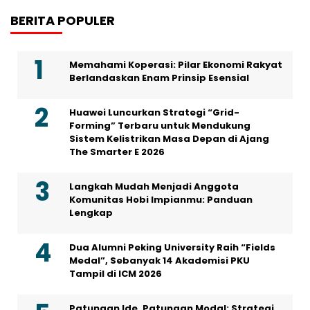
BERITA POPULER
Memahami Koperasi: Pilar Ekonomi Rakyat
Berlandaskan Enam Prinsip Esensial
Huawei Luncurkan Strategi “Grid-
Forming” Terbaru untuk Mendukung
Sistem Kelistrikan Masa Depan di Ajang
The Smarter E 2026
Langkah Mudah Menjadi Anggota
Komunitas Hobi Impianmu: Panduan
Lengkap
Dua Alumni Peking University Raih “Fields
Medal”, Sebanyak 14 Akademisi PKU
Tampil di ICM 2026
Patungan Ide, Patungan Modal: Strategi