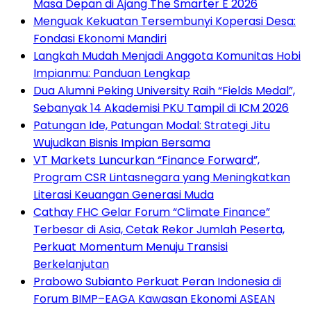
Masa Depan di Ajang The Smarter E 2026
Menguak Kekuatan Tersembunyi Koperasi Desa:
Fondasi Ekonomi Mandiri
Langkah Mudah Menjadi Anggota Komunitas Hobi
Impianmu: Panduan Lengkap
Dua Alumni Peking University Raih “Fields Medal”,
Sebanyak 14 Akademisi PKU Tampil di ICM 2026
Patungan Ide, Patungan Modal: Strategi Jitu
Wujudkan Bisnis Impian Bersama
VT Markets Luncurkan “Finance Forward”,
Program CSR Lintasnegara yang Meningkatkan
Literasi Keuangan Generasi Muda
Cathay FHC Gelar Forum “Climate Finance”
Terbesar di Asia, Cetak Rekor Jumlah Peserta,
Perkuat Momentum Menuju Transisi
Berkelanjutan
Prabowo Subianto Perkuat Peran Indonesia di
Forum BIMP–EAGA Kawasan Ekonomi ASEAN