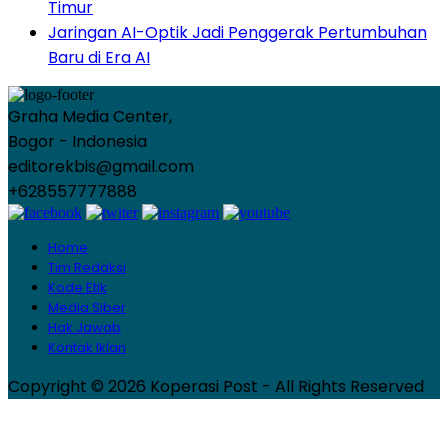
Timur
Jaringan AI-Optik Jadi Penggerak Pertumbuhan
Baru di Era AI
Graha Media Center,
Bogor - Indonesia
editorekbis@gmail.com
+628557777888
Home
Tim Redaksi
Kode Etik
Media Siber
Hak Jawab
Kontak Iklan
Copyright © 2026 Koperasi Post - All Rights Reserved