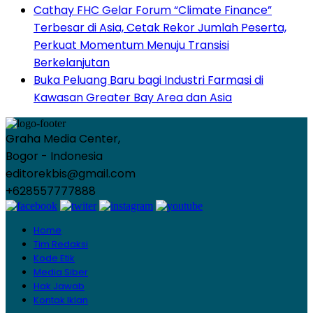
Cathay FHC Gelar Forum “Climate Finance”
Terbesar di Asia, Cetak Rekor Jumlah Peserta,
Perkuat Momentum Menuju Transisi
Berkelanjutan
Buka Peluang Baru bagi Industri Farmasi di
Kawasan Greater Bay Area dan Asia
Graha Media Center,
Bogor - Indonesia
editorekbis@gmail.com
+628557777888
Home
Tim Redaksi
Kode Etik
Media Siber
Hak Jawab
Kontak Iklan