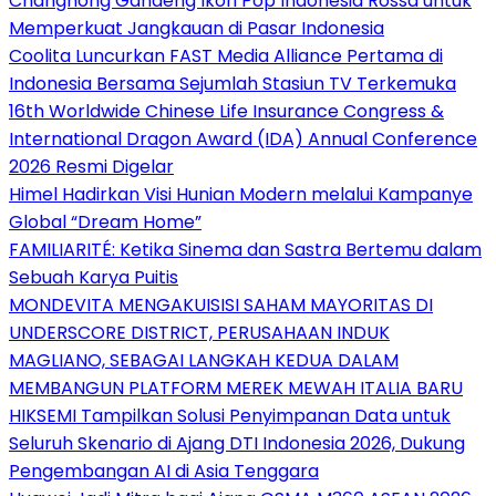
Changhong Gandeng Ikon Pop Indonesia Rossa untuk
Memperkuat Jangkauan di Pasar Indonesia
Coolita Luncurkan FAST Media Alliance Pertama di
Indonesia Bersama Sejumlah Stasiun TV Terkemuka
16th Worldwide Chinese Life Insurance Congress &
International Dragon Award (IDA) Annual Conference
2026 Resmi Digelar
Himel Hadirkan Visi Hunian Modern melalui Kampanye
Global “Dream Home”
FAMILIARITÉ: Ketika Sinema dan Sastra Bertemu dalam
Sebuah Karya Puitis
MONDEVITA MENGAKUISISI SAHAM MAYORITAS DI
UNDERSCORE DISTRICT, PERUSAHAAN INDUK
MAGLIANO, SEBAGAI LANGKAH KEDUA DALAM
MEMBANGUN PLATFORM MEREK MEWAH ITALIA BARU
HIKSEMI Tampilkan Solusi Penyimpanan Data untuk
Seluruh Skenario di Ajang DTI Indonesia 2026, Dukung
Pengembangan AI di Asia Tenggara